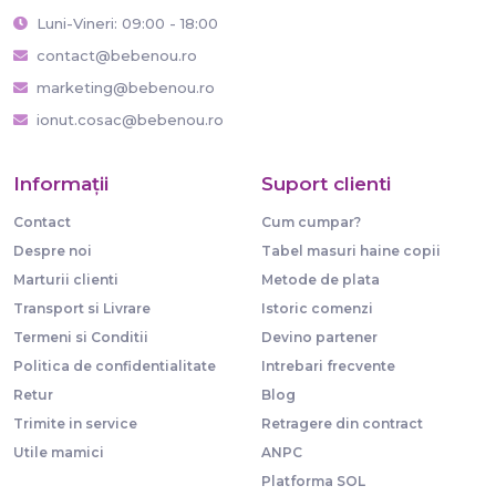
Luni-Vineri: 09:00 - 18:00
contact@bebenou.ro
marketing@bebenou.ro
ionut.cosac@bebenou.ro
Informaţii
Suport clienti
Contact
Cum cumpar?
Despre noi
Tabel masuri haine copii
Marturii clienti
Metode de plata
Transport si Livrare
Istoric comenzi
Termeni si Conditii
Devino partener
Politica de confidentialitate
Intrebari frecvente
Retur
Blog
Trimite in service
Retragere din contract
Utile mamici
ANPC
Platforma SOL