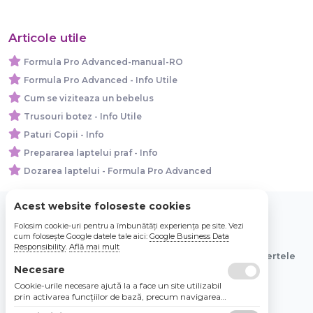
Articole utile
Formula Pro Advanced-manual-RO
Formula Pro Advanced - Info Utile
Cum se viziteaza un bebelus
Trusouri botez - Info Utile
Paturi Copii - Info
Prepararea laptelui praf - Info
Dozarea laptelui - Formula Pro Advanced
Acest website foloseste cookies
Folosim cookie-uri pentru a îmbunătăți experiența pe site. Vezi
© 2026 Bebe Nou Online Store SRL
cum folosește Google datele tale aici:
Google Business Data
Responsibility
.
Află mai mult
Toate preturile sunt exprimate in lei si includ tva. Ofertele
sunt valabile in limita stocului disponibil.
Necesare
Cookie-urile necesare ajută la a face un site utilizabil
prin activarea funcţiilor de bază, precum navigarea
în pagină şi accesul la zonele securizate de pe site.