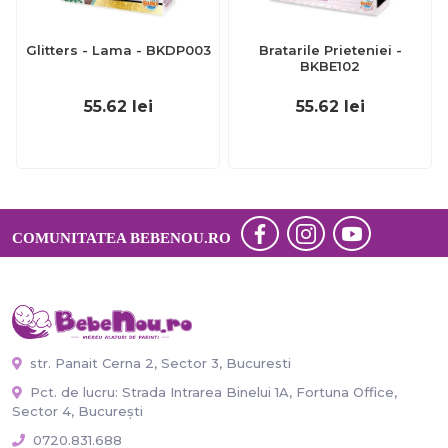
Glitters - Lama - BKDP003
Bratarile Prieteniei -
BKBE102
55.62
lei
55.62
lei
COMUNITATEA BEBENOU.RO
str. Panait Cerna 2, Sector 3, Bucuresti
Pct. de lucru: Strada Intrarea Binelui 1A, Fortuna Office,
Sector 4, București
0720.831.688