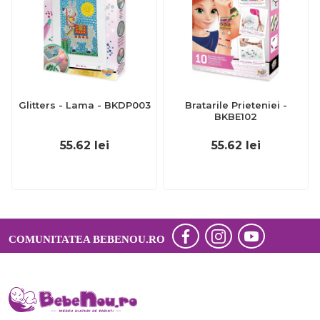
Glitters - Lama - BKDP003
Bratarile Prieteniei -
BKBE102
55.62
lei
55.62
lei
COMUNITATEA BEBENOU.RO