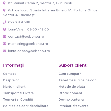
str. Panait Cerna 2, Sector 3, Bucuresti
Pct. de lucru: Strada Intrarea Binelui 1A, Fortuna Office,
Sector 4, București
0720.831.688
Luni-Vineri: 09:00 - 18:00
contact@bebenou.ro
marketing@bebenou.ro
ionut.cosac@bebenou.ro
Informaţii
Suport clienti
Contact
Cum cumpar?
Despre noi
Tabel masuri haine copii
Marturii clienti
Metode de plata
Transport si Livrare
Istoric comenzi
Termeni si Conditii
Devino partener
Politica de confidentialitate
Intrebari frecvente