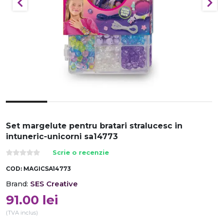
Set margelute pentru bratari stralucesc in
intuneric-unicorni sa14773
Scrie o recenzie
COD:
MAGICSA14773
SES Creative
Brand:
91.00
lei
(TVA inclus)