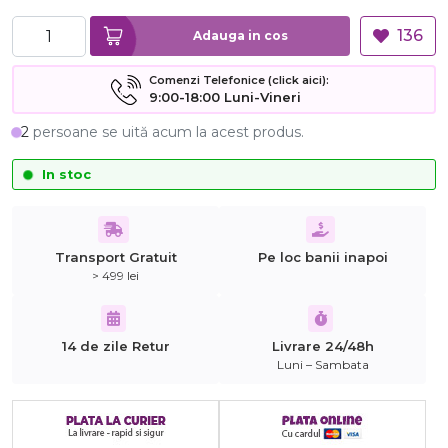
136
Adauga in cos
Comenzi Telefonice (click aici):
9:00-18:00 Luni-Vineri
2
persoane se uită acum la acest produs.
In stoc
Transport Gratuit
Pe loc banii inapoi
> 499 lei
14 de zile Retur
Livrare 24/48h
Luni – Sambata