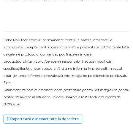
Bebe Nou face eforturi permanente pentru a păstra informațiile
actualizate. Excepții pentru care informațiile prezentate pot fi diferite față
de cele ale produsului comandat pot fi acelea în care
producătorul/furnizorul/persoana responsabilă aduce modificări
specificațiilor/etichetei acestuia, fără a ne informa în prealabil. În cazul
apariției unor diferențe, prevalează informația de pe etichetele produsului
fizic.
Ultima actualizare a informațiilor de prezentare pentru Set margelute pentru
bratari stralucesc in intuneric-unicorni sa14773 a fost efectuată la data de
07.08.2026
Raportează o inexactitate la descriere