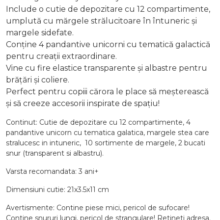
Include o cutie de depozitare cu 12 compartimente,
umplută cu mărgele strălucitoare în întuneric și
margele sidefate.
Conține 4 pandantive unicorni cu tematică galactică
pentru creații extraordinare.
Vine cu fire elastice transparente și albastre pentru
brățări și coliere.
Perfect pentru copiii cărora le place să meșterească
și să creeze accesorii inspirate de spațiu!
Continut: Cutie de depozitare cu 12 compartimente, 4
pandantive unicorn cu tematica galatica, margele stea care
stralucesc in intuneric, 10 sortimente de margele, 2 bucati
snur (transparent si albastru).
Varsta recomandata: 3 ani+
Dimensiuni cutie: 21x3.5x11 cm
Avertismente: Contine piese mici, pericol de sufocare!
Contine snururi lungi, pericol de strangulare! Retineti adresa.