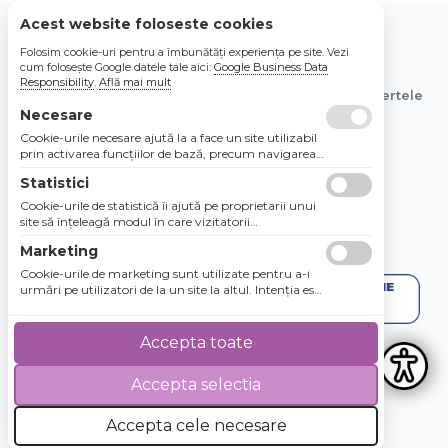
Acest website foloseste cookies
Folosim cookie-uri pentru a îmbunătăți experiența pe site. Vezi
© 2026 Bebe Nou Online Store SRL
cum folosește Google datele tale aici:
Google Business Data
Responsibility
.
Află mai mult
Toate preturile sunt exprimate in lei si includ tva. Ofertele
sunt valabile in limita stocului disponibil.
Necesare
Cookie-urile necesare ajută la a face un site utilizabil
prin activarea funcţiilor de bază, precum navigarea
în pagină şi accesul la zonele securizate de pe site.
Statistici
Site-ul nu poate funcţiona corespunzător fără aceste
cookie-uri.
Cookie-urile de statistică îi ajută pe proprietarii unui
site să înţeleagă modul în care vizitatorii
interacţionează cu site-urile prin colectarea şi
Marketing
raportarea informaţiilor în mod anonim.
Cookie-urile de marketing sunt utilizate pentru a-i
urmări pe utilizatori de la un site la altul. Intenţia este
de a afişa anunţuri relevante şi antrenante pentru
utilizatorii individuali, aşadar ele sunt mai valoroase
pentru agenţiile de puiblicitate şi părţile terţe care se
Accepta toate
ocupă de publicitate.
Accepta selectia
4.8 / 5
★★★★★
Accepta cele necesare