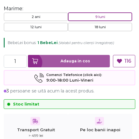
Marime:
2 ani
9 luni
12 luni
18 luni
BebeLei bonus:
1 BebeLei
(
Valabil pentru clienții înregistrați
)
116
Adauga in cos
Comenzi Telefonice (click aici):
9:00-18:00 Luni-Vineri
3
persoane se uită acum la acest produs.
Stoc limitat
Transport Gratuit
Pe loc banii inapoi
> 499 lei