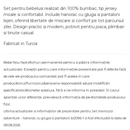
Set pentru bebelusi realizat din 100% bumbac, tip jersey
moale si confortabil. Include hanorac cu gluga si pantaloni
lejeri, oferind libertate de miscare si confort pe tot parcursul
zilei. Design practic si modern, potrivit pentru joaca, plimbari
si tinute casual.
Fabricat in Turcia
Bebe Nou face eforturi permanente pentru a păstra informațiile
actualizate. Excepții pentru care informațiile prezentate pot fi diferite față
de cele ale produsului comandat pot fi acelea în care
producătorul/furnizorul/persoana responsabilă aduce modificări
specificațiilor/etichetei acestuia, fără a ne informa în prealabil. În cazul
apariției unor diferențe, prevalează informația de pe etichetele produsului
fizic.
Ultima actualizare a informațiilor de prezentare pentru Set memoza
adventure - hanorac cu gluga si pantaloni bl2096-1 a fost efectuată la data de
08.08.2026