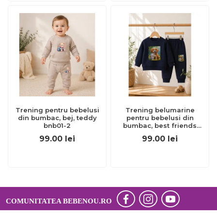
Trening pentru bebelusi
Trening belumarine
din bumbac, bej, teddy
pentru bebelusi din
bnb01-2
bumbac, best friends
bnb01-311
99.00
lei
99.00
lei
COMUNITATEA BEBENOU.RO