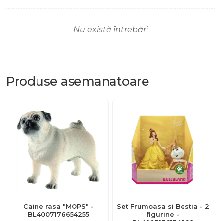
Nu există întrebări
Produse
asemanatoare
Caine rasa "MOPS" -
Set Frumoasa si Bestia - 2
BL4007176654255
figurine -