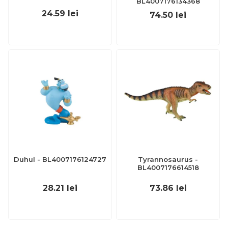
BL4007176134368
24.59
lei
74.50
lei
Duhul - BL4007176124727
Tyrannosaurus -
BL4007176614518
28.21
lei
73.86
lei