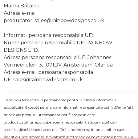
Marea Britanie
Adresa e-mail
producator:
sales@rainbowdesigns.co.uk
Informatii persoana responsabila UE:
Nume persoana responsabila UE: RAINBOW
DESIGNS LTD.
Adresa persoana responsabila UE: Johannes
Vermeerplein 3, 1071DV, Amsterdam, Olanda
Adresa e-mail persoana responsabila
UE:
sales@rainbowdesigns.co.uk
Bebe Nou face eforturi permanente pentru a păstra informațiile
actualizate. Excepții pentru care informațiile prezentate pot fi diferite față
de cele ale produsului comandat pot fi acelea în care
producătorul/furnizorul/persoana responsabilă aduce modificări
specificațiilor/etichetei acestuia, fără a ne informa în prealabil. În cazul
apariției unor diferențe, prevalează informația de pe etichetele produsului