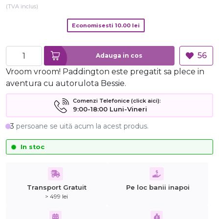
(TVA inclus)
Economisesti
10.00
lei
56
Adauga in cos
Vroom vroom! Paddington este pregatit sa plece in
aventura cu autorulota Bessie.
Comenzi Telefonice (click aici):
9:00-18:00 Luni-Vineri
3
persoane se uită acum la acest produs.
In stoc
Transport Gratuit
Pe loc banii inapoi
> 499 lei