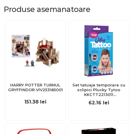
Produse
asemanatoare
HARRY POTTER TURNUL
Set tatuaje temporare cu
GRYFFINDOR VIV253185001
sclipici Plucky Tytoo
KKCTT2213011
BBJKKCTT2213011_Initiala
151.38
lei
62.16
lei