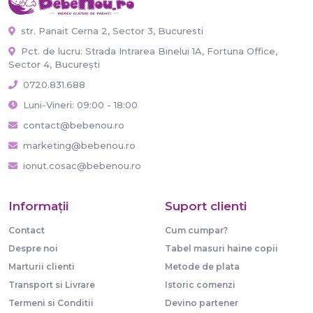
str. Panait Cerna 2, Sector 3, Bucuresti
Pct. de lucru: Strada Intrarea Binelui 1A, Fortuna Office,
Sector 4, București
0720.831.688
Luni-Vineri: 09:00 - 18:00
contact@bebenou.ro
marketing@bebenou.ro
ionut.cosac@bebenou.ro
Informaţii
Suport clienti
Contact
Cum cumpar?
Despre noi
Tabel masuri haine copii
Marturii clienti
Metode de plata
Transport si Livrare
Istoric comenzi
Termeni si Conditii
Devino partener