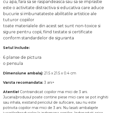
cu apa, fara sa se raspandeasca sau sa se imprastie
este o activitate distractiva si educativa care aduce
bucurie si imbunatateste abilitatile artistice ale
tuturor copiilor
toate materialele din acest set sunt non-toxice si
sigure pentru copii, fiind testate si certificate
conform standardelor de siguranta
Setul include:
6 planse de pictura
o pensula
Dimensiune ambalaj:
21.5 x 21.5 x 0.4 cm
Varsta recomandata:
3 ani+
Atentie!
Contraindicat copiilor mai mici de 3 ani.
Jucaria/produsul poate contine piese mici care se pot inghiti
sau inhala, existand pericolul de sufocare, sau nu este
potrivita copiilor mai mici de 3 ani. Nu lasati ambalajele