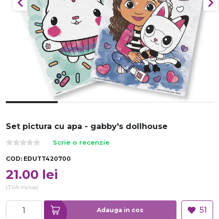
Set pictura cu apa - gabby's dollhouse
Scrie o recenzie
COD:
EDUTT420700
21.00
lei
(TVA inclus)
51
Adauga in cos