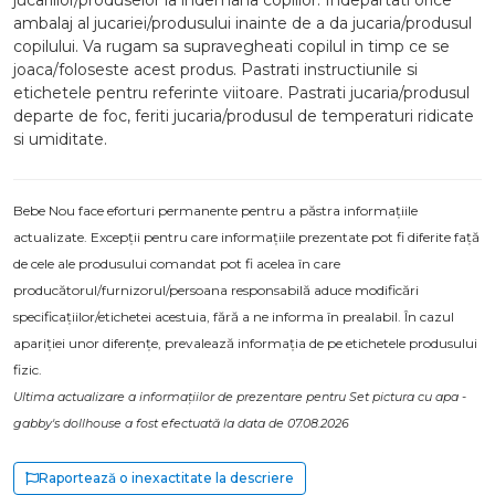
jucariilor/produselor la indemana copiilor. Indepartati orice
ambalaj al jucariei/produsului inainte de a da jucaria/produsul
copilului. Va rugam sa supravegheati copilul in timp ce se
joaca/foloseste acest produs. Pastrati instructiunile si
etichetele pentru referinte viitoare. Pastrati jucaria/produsul
departe de foc, feriti jucaria/produsul de temperaturi ridicate
si umiditate.
Bebe Nou face eforturi permanente pentru a păstra informațiile
actualizate. Excepții pentru care informațiile prezentate pot fi diferite față
de cele ale produsului comandat pot fi acelea în care
producătorul/furnizorul/persoana responsabilă aduce modificări
specificațiilor/etichetei acestuia, fără a ne informa în prealabil. În cazul
apariției unor diferențe, prevalează informația de pe etichetele produsului
fizic.
Ultima actualizare a informațiilor de prezentare pentru Set pictura cu apa -
gabby's dollhouse a fost efectuată la data de 07.08.2026
Raportează o inexactitate la descriere