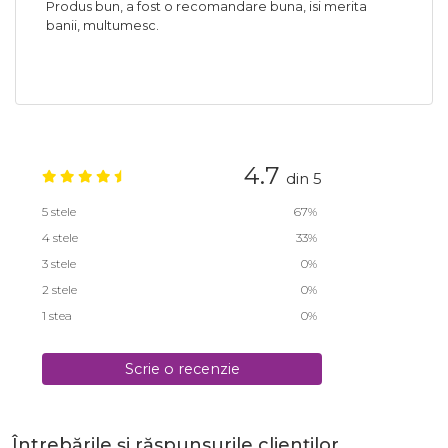
Produs bun, a fost o recomandare buna, isi merita
banii, multumesc.
4.7
din 5
5 stele
67%
4 stele
33%
3 stele
0%
2 stele
0%
1 stea
0%
Scrie o recenzie
Întrebările și răspunsurile clienților