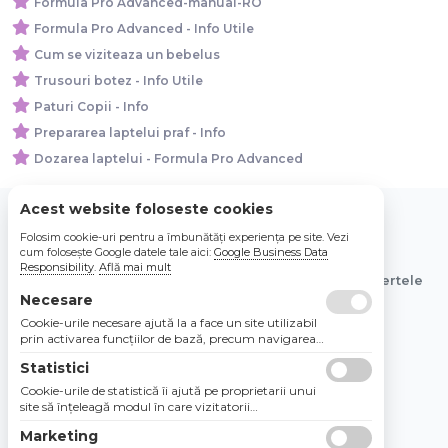
Formula Pro Advanced-manual-RO
Formula Pro Advanced - Info Utile
Cum se viziteaza un bebelus
Trusouri botez - Info Utile
Paturi Copii - Info
Prepararea laptelui praf - Info
Dozarea laptelui - Formula Pro Advanced
Acest website foloseste cookies
Folosim cookie-uri pentru a îmbunătăți experiența pe site. Vezi
© 2026 Bebe Nou Online Store SRL
cum folosește Google datele tale aici:
Google Business Data
Responsibility
.
Află mai mult
Toate preturile sunt exprimate in lei si includ tva. Ofertele
sunt valabile in limita stocului disponibil.
Necesare
Cookie-urile necesare ajută la a face un site utilizabil
prin activarea funcţiilor de bază, precum navigarea
în pagină şi accesul la zonele securizate de pe site.
Statistici
Site-ul nu poate funcţiona corespunzător fără aceste
cookie-uri.
Cookie-urile de statistică îi ajută pe proprietarii unui
site să înţeleagă modul în care vizitatorii
interacţionează cu site-urile prin colectarea şi
Marketing
raportarea informaţiilor în mod anonim.