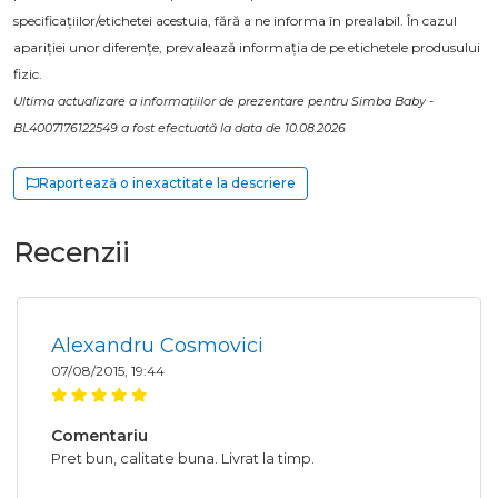
specificațiilor/etichetei acestuia, fără a ne informa în prealabil. În cazul
apariției unor diferențe, prevalează informația de pe etichetele produsului
fizic.
Ultima actualizare a informațiilor de prezentare pentru Simba Baby -
BL4007176122549 a fost efectuată la data de 10.08.2026
Raportează o inexactitate la descriere
Recenzii
Alexandru Cosmovici
07/08/2015, 19:44
Comentariu
Pret bun, calitate buna. Livrat la timp.