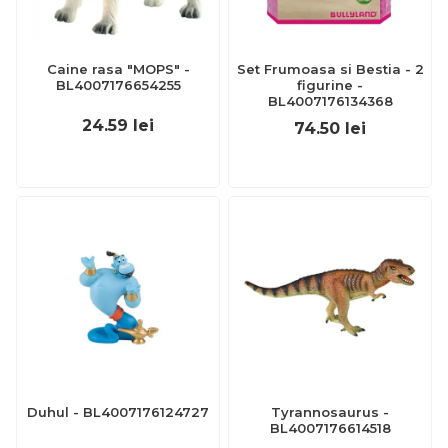
Caine rasa "MOPS" -
Set Frumoasa si Bestia - 2
BL4007176654255
figurine -
BL4007176134368
24.59
lei
74.50
lei
Duhul - BL4007176124727
Tyrannosaurus -
BL4007176614518