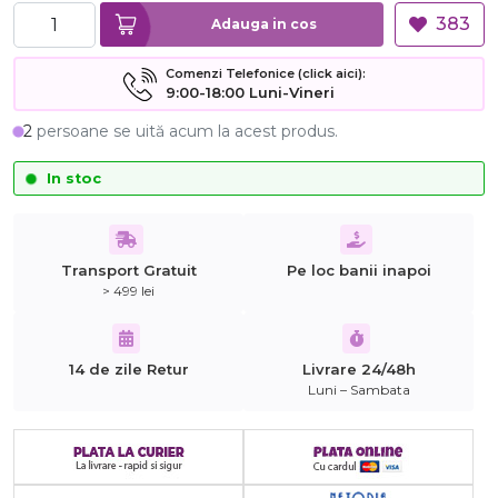
383
Adauga in cos
Comenzi Telefonice (click aici):
9:00-18:00 Luni-Vineri
2
persoane se uită acum la acest produs.
In stoc
Transport Gratuit
Pe loc banii inapoi
> 499 lei
14 de zile Retur
Livrare 24/48h
Luni – Sambata