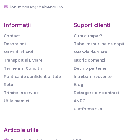
ionut.cosac@bebenou.ro
Informaţii
Suport clienti
Contact
Cum cumpar?
Despre noi
Tabel masuri haine copii
Marturii clienti
Metode de plata
Transport si Livrare
Istoric comenzi
Termeni si Conditii
Devino partener
Politica de confidentialitate
Intrebari frecvente
Retur
Blog
Trimite in service
Retragere din contract
Utile mamici
ANPC
Platforma SOL
Articole utile