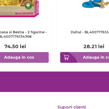
asa si Bestia - 2 figurine -
Duhul - BL400717612
BL4007176134368
74.50
lei
28.21
lei
Adauga in cos
Adauga in c
Suport clienti