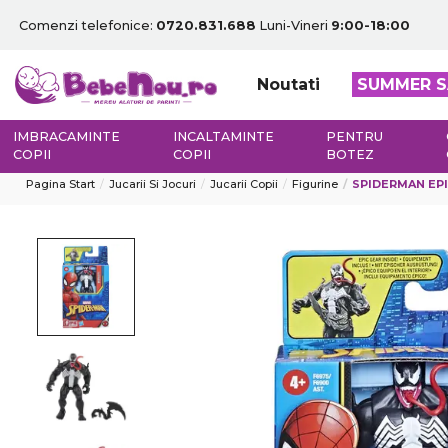
Comenzi telefonice:
0720.831.688
Luni-Vineri
9:00-18:00
Noutati
SUMMER S
IMBRACAMINTE
INCALTAMINTE
PENTRU
COPII
COPII
BOTEZ
Pagina Start
Jucarii Si Jocuri
Jucarii Copii
Figurine
SPIDERMAN EPI