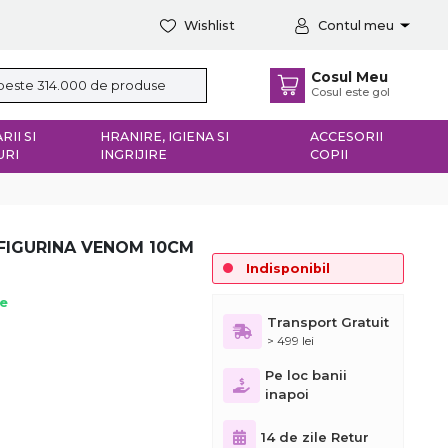
Wishlist
Contul meu
Cosul Meu
Cosul este gol
RII SI
HRANIRE, IGIENA SI
ACCESORII
URI
INGRIJIRE
COPII
 FIGURINA VENOM 10CM
Indisponibil
ie
Transport Gratuit
> 499 lei
Pe loc banii
inapoi
14 de zile Retur