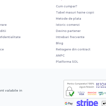
Cum cumpar?
Tabel masuri haine copii
Metode de plata
vrare
Istoric comenzi
itii
Devino partener
fidentialitate
Intrebari frecvente
Blog
ice
Retragere din contract
ANPC
Platforma SOL
unt valabile in