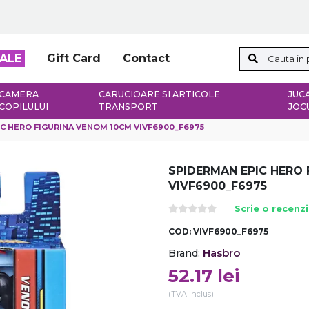
ALE
Gift Card
Contact
CAMERA
CARUCIOARE SI ARTICOLE
JUCA
COPILULUI
TRANSPORT
JOC
C HERO FIGURINA VENOM 10CM VIVF6900_F6975
SPIDERMAN EPIC HERO
VIVF6900_F6975
Scrie o recenz
COD:
VIVF6900_F6975
Hasbro
Brand:
52.17
lei
(TVA inclus)