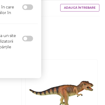
l în care
ADAUGĂ ÎNTREBARE
ilor în
a un site
izatorii
părţile