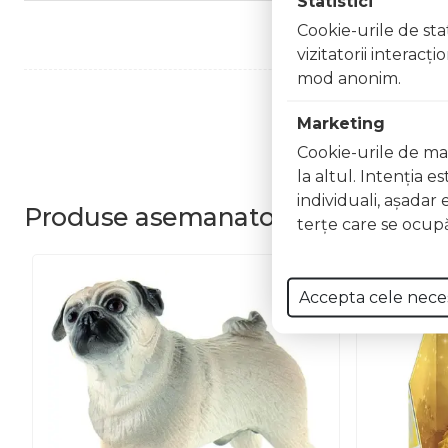
Statistici
Cookie-urile de stat
vizitatorii interacţ
mod anonim.
Marketing
Cookie-urile de mar
la altul. Intenţia e
individuali, aşadar 
Produse
asemanatoare
terţe care se ocupă
Accepta cele nece