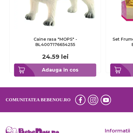
Caine rasa "MOPS" -
Set Frumo
BL4007176654255
24.59
lei
Adauga in cos
COMUNITATEA BEBENOU.RO
Informaţii