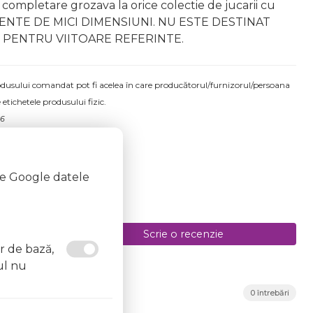
completare grozava la orice colectie de jucarii cu
ONENTE DE MICI DIMENSIUNI. NU ESTE DESTINAT
E PENTRU VIITOARE REFERINTE.
produsului comandat pot fi acelea în care producătorul/furnizorul/persoana
 etichetele produsului fizic.
26
te Google datele
Scrie o recenzie
or de bază,
ul nu
0 întrebări