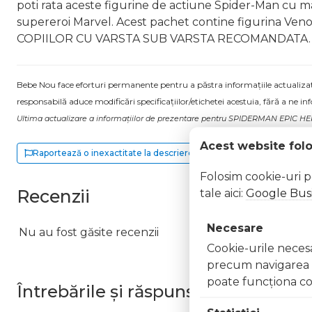
poti rata aceste figurine de actiune Spider-Man cu ma
supereroi Marvel. Acest pachet contine figurin
COPIILOR CU VARSTA SUB VARSTA RECOMANDATA. 
Bebe Nou face eforturi permanente pentru a păstra informațiile actualizate.
responsabilă aduce modificări specificațiilor/etichetei acestuia, fără a ne in
Ultima actualizare a informațiilor de prezentare pentru SPIDERMAN EPIC 
Acest website fol
Raportează o inexactitate la descriere
Folosim cookie-uri 
Recenzii
tale aici:
Google Busi
Necesare
Nu au fost găsite recenzii
Cookie-urile necesar
precum navigarea în
poate funcţiona co
Întrebările și răspunsurile clienților