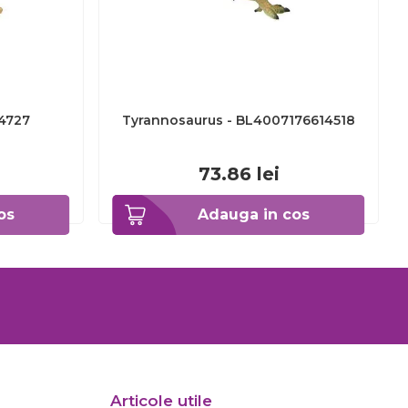
4727
Tyrannosaurus - BL4007176614518
73.86
lei
os
Adauga in cos
Articole utile