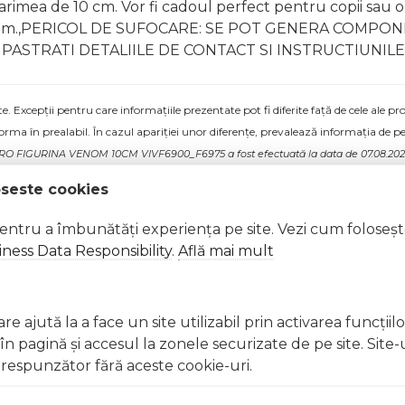
rimea de 10 cm. Vor fi cadoul perfect pentru copii sau o 
a Venom.,PERICOL DE SUFOCARE: SE POT GENERA COMP
PASTRATI DETALIILE DE CONTACT SI INSTRUCTIUNIL
 Excepții pentru care informațiile prezentate pot fi diferite față de cele ale 
forma în prealabil. În cazul apariției unor diferențe, prevalează informația de pe
HERO FIGURINA VENOM 10CM VIVF6900_F6975 a fost efectuată la data de 07.08.20
oseste cookies
pentru a îmbunătăți experiența pe site. Vezi cum foloseș
ness Data Responsibility
.
Află mai mult
e ajută la a face un site utilizabil prin activarea funcţiil
 pagină şi accesul la zonele securizate de pe site. Site-
respunzător fără aceste cookie-uri.