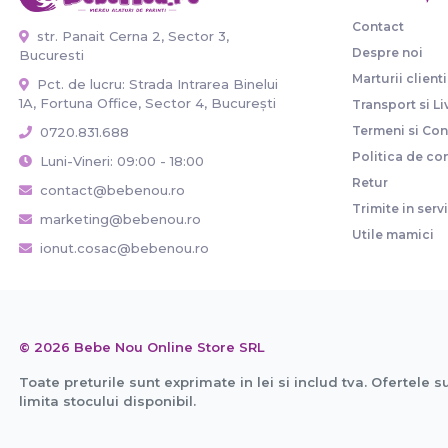
Contact
str. Panait Cerna 2, Sector 3,
Despre noi
Bucuresti
Marturii clienti
Pct. de lucru: Strada Intrarea Binelui
1A, Fortuna Office, Sector 4, București
Transport si Li
Termeni si Cond
0720.831.688
Politica de con
Luni-Vineri: 09:00 - 18:00
Retur
contact@bebenou.ro
Trimite in serv
marketing@bebenou.ro
Utile mamici
ionut.cosac@bebenou.ro
© 2026 Bebe Nou Online Store SRL
Toate preturile sunt exprimate in lei si includ tva. Ofertele s
limita stocului disponibil.