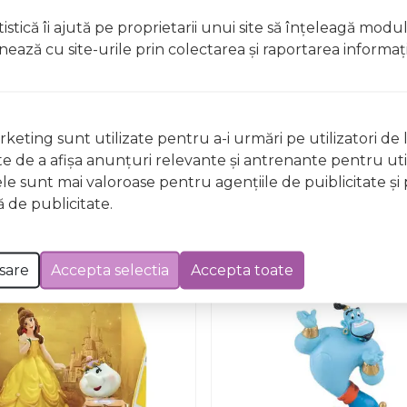
istică îi ajută pe proprietarii unui site să înţeleagă modu
ionează cu site-urile prin colectarea şi raportarea informaţi
Nu există întrebări
keting sunt utilizate pentru a-i urmări pe utilizatori de l
ste de a afişa anunţuri relevante şi antrenante pentru util
ele sunt mai valoroase pentru agenţiile de puiblicitate şi 
 de publicitate.
sare
Accepta selectia
Accepta toate