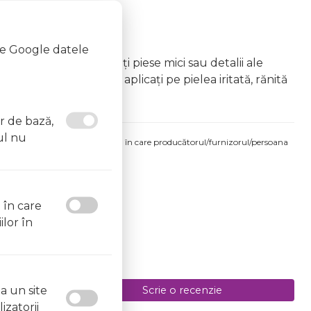
te Google datele
 care ar putea înghiți piese mici sau detalii ale
onsultați un medic Nu aplicați pe pielea iritată, rănită
un medic
or de bază,
ul nu
produsului comandat pot fi acelea în care producătorul/furnizorul/persoana
 etichetele produsului fizic.
26
l în care
ilor în
a un site
Scrie o recenzie
izatorii