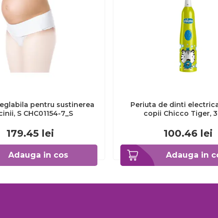
eglabila pentru sustinerea
Periuta de dinti electric
cinii, S CHC01154-7_S
copii Chicco Tiger, 
CHC1208511-7
179.45
lei
100.46
lei
Adauga in cos
Adauga in c