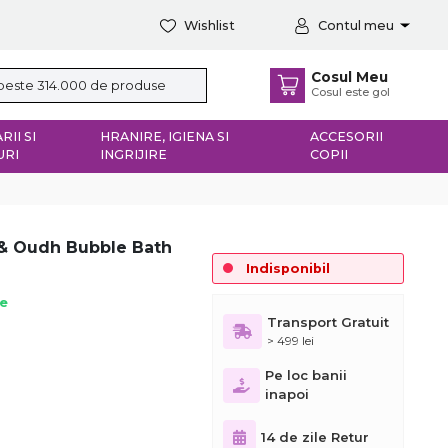
Wishlist
Contul meu
Cosul Meu
Cosul este gol
RII SI
HRANIRE, IGIENA SI
ACCESORII
URI
INGRIJIRE
COPII
& Oudh Bubble Bath
Indisponibil
ie
Transport Gratuit
> 499 lei
Pe loc banii
inapoi
14 de zile Retur