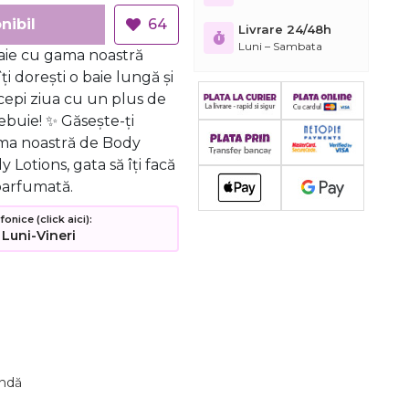
nibil
64
Livrare 24/48h
Luni – Sambata
baie cu gama noastră
ți dorești o baie lungă și
începi ziua cu un plus de
rebuie! ✨ Găsește-ți
ama noastră de Body
Lotions, gata să îți facă
parfumată.
nice (click aici):
 Luni-Vineri
undă