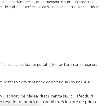
cu un parfum sofisticat de trandafir și oud – un amestec
ează simțurile, detoxifică pielea și creează o atmosferă perfectă
închide ochii și lasă-te purtat(ă) într-un hammam imaginar.
izare pentru a evita depunerile de parfum sau spumă. A se
u aplicați pe pielea iritată, rănită sau cu afecțiuni
 un test de toleranță pe o zonă mică înainte de prima