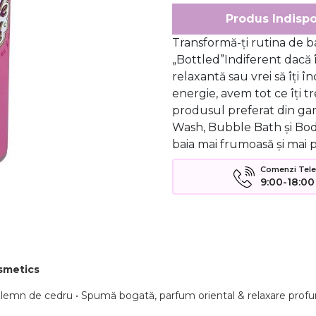
Produs Indispo
Transformă-ți rutina de 
„Bottled”Indiferent dacă î
relaxantă sau vrei să îți 
energie, avem tot ce îți t
produsul preferat din g
Wash, Bubble Bath și Body 
baia mai frumoasă și mai 
Comenzi Telefo
9:00-18:00
smetics
și lemn de cedru • Spumă bogată, parfum oriental & relaxare prof