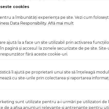
 ale texturii, mirosului sau culorii
oseste cookies
pentru a îmbunătăți experiența pe site. Vezi cum foloseș
vegherea unui adult A nu se lăsa la îndemâna copiilor mici
ness Data Responsibility
.
Află mai mult
, clătiți imediat cu apă Nu înghițiți. În caz de ingerare, c
ilor sau reacțiilor alergice, opriți utilizarea și consultați 
e ajută la a face un site utilizabil prin activarea funcţiil
 pagină şi accesul la zonele securizate de pe site. Site-
 Excepții pentru care informațiile prezentate pot fi diferite față de cele ale 
respunzător fără aceste cookie-uri.
forma în prealabil. În cazul apariției unor diferențe, prevalează informația de pe
se & Oudh Bubble Bath 300g, Bomb Cosmetics a fost efectuată la data de 07.08.20
istică îi ajută pe proprietarii unui site să înţeleagă modu
ionează cu site-urile prin colectarea şi raportarea informaţi
keting sunt utilizate pentru a-i urmări pe utilizatori de l
ste de a afişa anunţuri relevante şi antrenante pentru util