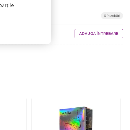
părţile
0 întrebări
ADAUGĂ ÎNTREBARE