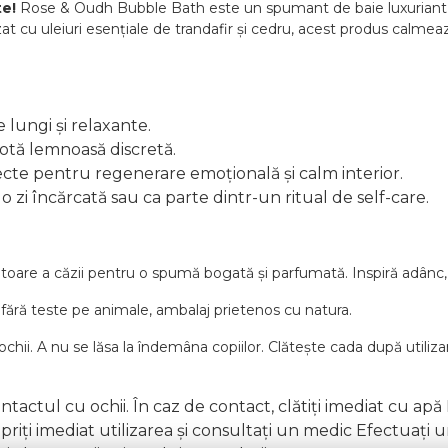
te!
Rose & Oudh Bubble Bath este un spumant de baie luxuriant, 
Infuzat cu uleiuri esențiale de trandafir și cedru, acest produs calm
 lungi și relaxante.
otă lemnoasă discretă.
ecte pentru regenerare emoțională și calm interior.
o zi încărcată sau ca parte dintr-un ritual de self-care.
oare a căzii pentru o spumă bogată și parfumată. Inspiră adânc, 
 fără teste pe animale, ambalaj prietenos cu natura.
ochii. A nu se lăsa la îndemâna copiilor. Clătește cada după util
ntactul cu ochii. În caz de contact, clătiți imediat cu apă N
 opriți imediat utilizarea și consultați un medic Efectuați