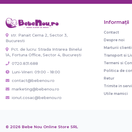
Informaţii
Contact
str. Panait Cerna 2, Sector 3,
Despre noi
Bucuresti
Marturii clienti
Pct. de lucru: Strada Intrarea Binelui
1A, Fortuna Office, Sector 4, București
Transport si Li
Termeni si Cond
0720.831.688
Politica de con
Luni-Vineri: 09:00 - 18:00
Retur
contact@bebenou.ro
Trimite in serv
marketing@bebenou.ro
Utile mamici
ionut.cosac@bebenou.ro
© 2026 Bebe Nou Online Store SRL