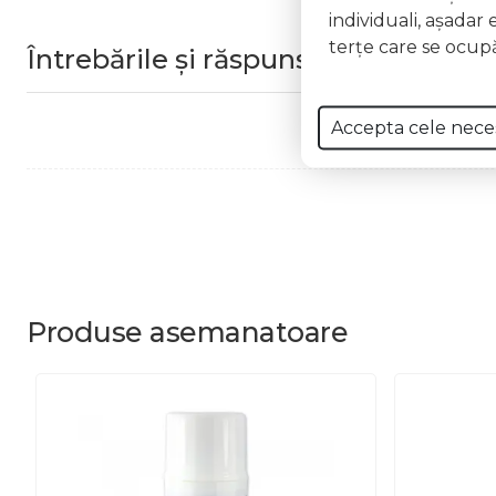
individuali, aşadar 
terţe care se ocupă
Întrebările și răspunsurile clienților
Accepta cele nece
Produse
asemanatoare