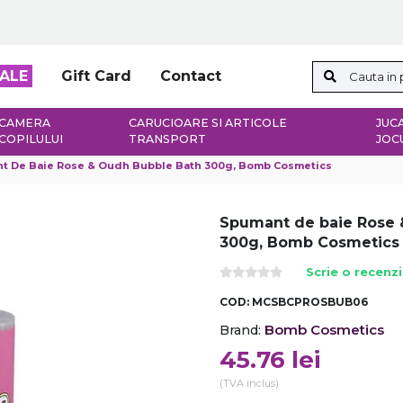
ALE
Gift Card
Contact
CAMERA
CARUCIOARE SI ARTICOLE
JUCA
COPILULUI
TRANSPORT
JOC
t De Baie Rose & Oudh Bubble Bath 300g, Bomb Cosmetics
Spumant de baie Rose 
300g, Bomb Cosmetics
Scrie o recenz
COD:
MCSBCPROSBUB06
Bomb Cosmetics
Brand:
45.76
lei
(TVA inclus)