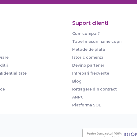
Suport clienti
Cum cumpar?
Tabel masuri haine copii
Metode de plata
vrare
Istoric comenzi
itii
Devino partener
fidentialitate
Intrebari frecvente
Blog
ice
Retragere din contract
ANPC
Platforma SOL