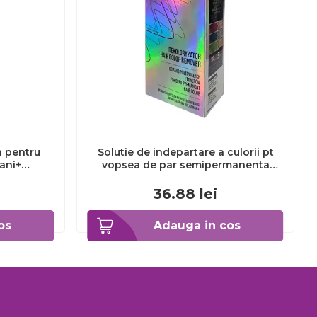
a pentru
Solutie de indepartare a culorii pt
3ani+
vopsea de par semipermanenta
Venita Hair Color Remover, 115ml 15
ml
36.88
lei
os
Adauga in cos