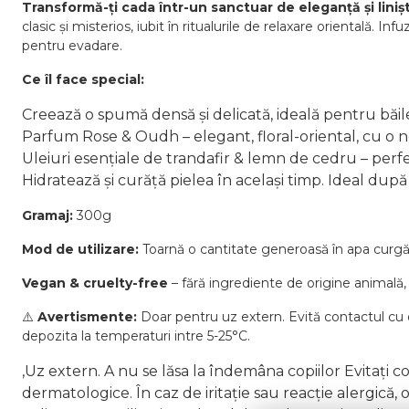
Transformă-ți cada într-un sanctuar de eleganță și liniș
clasic și misterios, iubit în ritualurile de relaxare orientală. 
pentru evadare.
Ce îl face special:
Creează o spumă densă și delicată, ideală pentru băile
Parfum Rose & Oudh – elegant, floral-oriental, cu o n
Uleiuri esențiale de trandafir & lemn de cedru – perf
Hidratează și curăță pielea în același timp. Ideal după 
Gramaj:
300g
Mod de utilizare:
Toarnă o cantitate generoasă în apa curgăt
Vegan & cruelty-free
– fără ingrediente de origine animală,
⚠️
Avertismente:
Doar pentru uz extern. Evită contactul cu 
depozita la temperaturi intre 5-25°C.
,Uz extern. A nu se lăsa la îndemâna copiilor Evitați co
dermatologice. În caz de iritație sau reacție alergică,