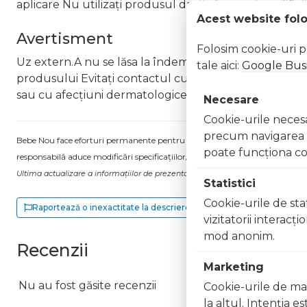
aplicare Nu utilizați produsul dacă observați modificări
Acest website fol
Avertisment
Folosim cookie-uri 
Uz extern.A nu se lăsa la îndemâna copiilor fără supra
tale aici:
Google Busi
produsului Evitați contactul cu ochii. În caz de contact
sau cu afecțiuni dermatologice În cazul apariției iritați
Necesare
Cookie-urile necesar
precum navigarea în
Bebe Nou face eforturi permanente pentru a păstra informațiile actualizate.
poate funcţiona co
responsabilă aduce modificări specificațiilor/etichetei acestuia, fără a ne in
Ultima actualizare a informațiilor de prezentare pentru Spumant de baie Ro
Statistici
Cookie-urile de stat
Raportează o inexactitate la descriere
vizitatorii interacţ
mod anonim.
Recenzii
Marketing
Nu au fost găsite recenzii
Cookie-urile de mar
la altul. Intenţia e