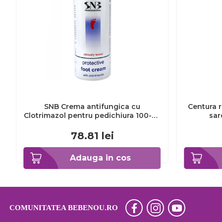
SNB Crema antifungica cu
Centura r
Clotrimazol pentru pedichiura 100-ml
sar
EXL359_918
78.81
lei
Adauga in cos
COMUNITATEA BEBENOU.RO