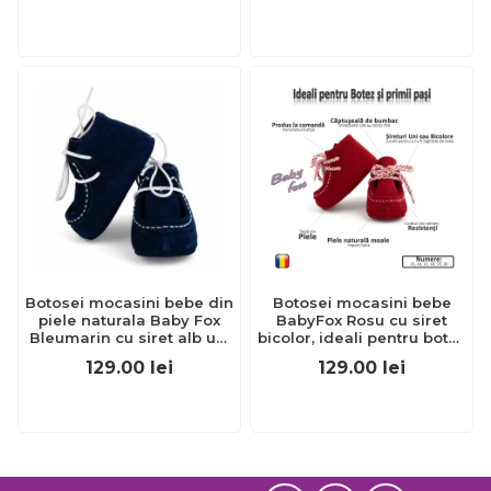
Botosei mocasini bebe din
Botosei mocasini bebe
piele naturala Baby Fox
BabyFox Rosu cu siret
Bleumarin cu siret alb uni
bicolor, ideali pentru botez
- FOX10312-7
sau primii pasi - FOX10312-
129.00
lei
129.00
lei
2