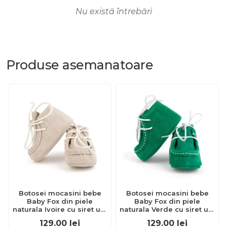
Nu există întrebări
Produse
asemanatoare
Botosei mocasini bebe
Botosei mocasini bebe
Baby Fox din piele
Baby Fox din piele
naturala Ivoire cu siret uni
naturala Verde cu siret uni
- FOX10312772-iv
- FOX10312772-13
129.00
lei
129.00
lei