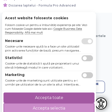
Dozarea laptelui - Formula Pro Advanced
Acest website foloseste cookies
Folosim cookie-uri pentru a îmbunătăți experiența pe site. Vezi
© 2026 Bebe Nou Online Store SRL
cum folosește Google datele tale aici:
Google Business Data
Responsibility
.
Află mai mult
Toate preturile sunt exprimate in lei si includ tva. Ofertele
Necesare
sunt valabile in limita stocului disponibil.
Cookie-urile necesare ajută la a face un site utilizabil
prin activarea funcţiilor de bază, precum navigarea
în pagină şi accesul la zonele securizate de pe site.
Statistici
Site-ul nu poate funcţiona corespunzător fără aceste
cookie-uri.
Cookie-urile de statistică îi ajută pe proprietarii unui
site să înţeleagă modul în care vizitatorii
interacţionează cu site-urile prin colectarea şi
Marketing
raportarea informaţiilor în mod anonim.
Cookie-urile de marketing sunt utilizate pentru a-i
urmări pe utilizatori de la un site la altul. Intenţia este
de a afişa anunţuri relevante şi antrenante pentru
utilizatorii individuali, aşadar ele sunt mai valoroase
pentru agenţiile de puiblicitate şi părţile terţe care se
Accepta toate
ocupă de publicitate.
Accepta selectia
4.8 / 5
★★★★★