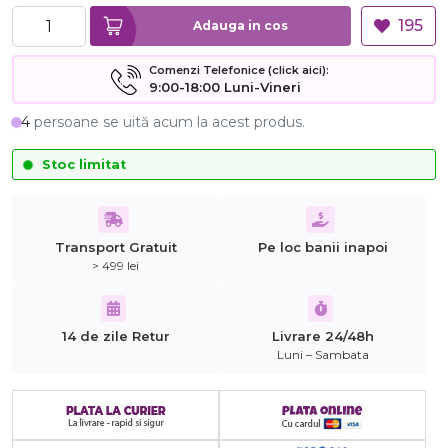
195
Adauga in cos
Comenzi Telefonice (click aici):
9:00-18:00 Luni-Vineri
4
persoane se uită acum la acest produs.
Stoc limitat
Transport Gratuit
Pe loc banii inapoi
> 499 lei
14 de zile Retur
Livrare 24/48h
Luni – Sambata