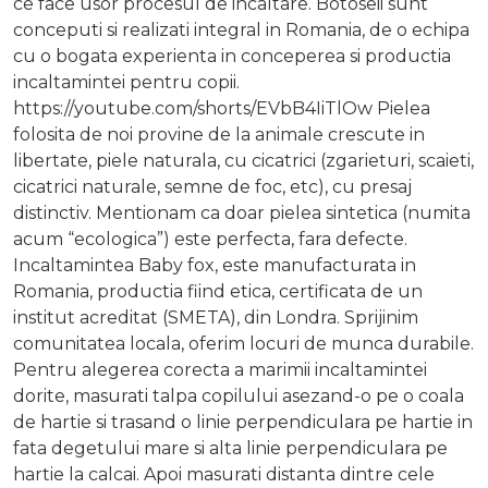
ce face usor procesul de incaltare. Botoseii sunt
conceputi si realizati integral in Romania, de o echipa
cu o bogata experienta in conceperea si productia
incaltamintei pentru copii.
https://youtube.com/shorts/EVbB4IiTlOw Pielea
folosita de noi provine de la animale crescute in
libertate, piele naturala, cu cicatrici (zgarieturi, scaieti,
cicatrici naturale, semne de foc, etc), cu presaj
distinctiv. Mentionam ca doar pielea sintetica (numita
acum “ecologica”) este perfecta, fara defecte.
Incaltamintea Baby fox, este manufacturata in
Romania, productia fiind etica, certificata de un
institut acreditat (SMETA), din Londra. Sprijinim
comunitatea locala, oferim locuri de munca durabile.
Pentru alegerea corecta a marimii incaltamintei
dorite, masurati talpa copilului asezand-o pe o coala
de hartie si trasand o linie perpendiculara pe hartie in
fata degetului mare si alta linie perpendiculara pe
hartie la calcai. Apoi masurati distanta dintre cele