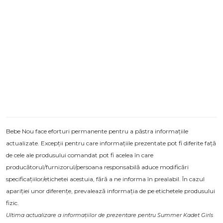
Bebe Nou face eforturi permanente pentru a păstra informațiile
actualizate. Excepții pentru care informațiile prezentate pot fi diferite față
de cele ale produsului comandat pot fi acelea în care
producătorul/furnizorul/persoana responsabilă aduce modificări
specificațiilor/etichetei acestuia, fără a ne informa în prealabil. În cazul
apariției unor diferențe, prevalează informația de pe etichetele produsului
fizic.
Ultima actualizare a informațiilor de prezentare pentru Summer Kadet Girls