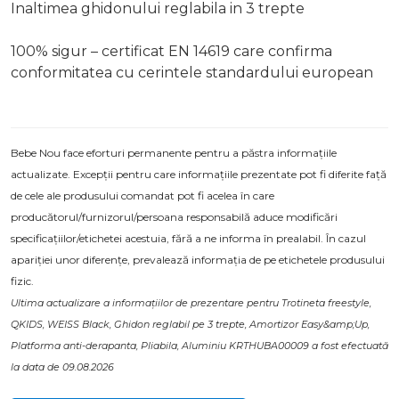
Inaltimea ghidonului reglabila in 3 trepte
100% sigur – certificat EN 14619 care confirma
conformitatea cu cerintele standardului european
Bebe Nou face eforturi permanente pentru a păstra informațiile
actualizate. Excepții pentru care informațiile prezentate pot fi diferite față
de cele ale produsului comandat pot fi acelea în care
producătorul/furnizorul/persoana responsabilă aduce modificări
specificațiilor/etichetei acestuia, fără a ne informa în prealabil. În cazul
apariției unor diferențe, prevalează informația de pe etichetele produsului
fizic.
Ultima actualizare a informațiilor de prezentare pentru Trotineta freestyle,
QKIDS, WEISS Black, Ghidon reglabil pe 3 trepte, Amortizor Easy&amp;Up,
Platforma anti-derapanta, Pliabila, Aluminiu KRTHUBA00009 a fost efectuată
la data de 09.08.2026