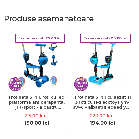
Produse
asemanatoare
Economisesti
25.00
lei
Economisesti
26.00
lei
Trotineta 5 in 1, roti cu led,
Trotineta 5 in 1 cu sezut si
platforma antiderapanta,
3 roti cu led ecotoys ym-
jr r-sport - albastru
sw-6 - albastru edeediym-
edeedijr201blue
sw-6blue
215.00
lei
220.00
lei
190.00
lei
194.00
lei