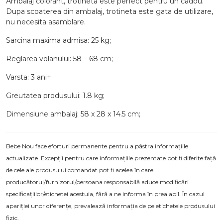
Ambalaj colorant, trotineta este perfect pentru un cadou.
Dupa scoaterea din ambalaj, trotineta este gata de utilizare,
nu necesita asamblare.
Sarcina maxima admisa: 25 kg;
Reglarea volanului: 58 – 68 cm;
Varsta: 3 ani+
Greutatea produsului: 1.8 kg;
Dimensiune ambalaj: 58 x 28 x 14.5 cm;
Bebe Nou face eforturi permanente pentru a păstra informațiile
actualizate. Excepții pentru care informațiile prezentate pot fi diferite față
de cele ale produsului comandat pot fi acelea în care
producătorul/furnizorul/persoana responsabilă aduce modificări
specificațiilor/etichetei acestuia, fără a ne informa în prealabil. În cazul
apariției unor diferențe, prevalează informația de pe etichetele produsului
fizic.