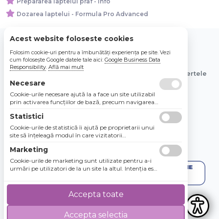
Prepararea laptelui praf - Info
Dozarea laptelui - Formula Pro Advanced
Acest website foloseste cookies
Folosim cookie-uri pentru a îmbunătăți experiența pe site. Vezi
© 2026 Bebe Nou Online Store SRL
cum folosește Google datele tale aici:
Google Business Data
Responsibility
.
Află mai mult
Toate preturile sunt exprimate in lei si includ tva. Ofertele
sunt valabile in limita stocului disponibil.
Necesare
Cookie-urile necesare ajută la a face un site utilizabil
prin activarea funcţiilor de bază, precum navigarea
în pagină şi accesul la zonele securizate de pe site.
Statistici
Site-ul nu poate funcţiona corespunzător fără aceste
cookie-uri.
Cookie-urile de statistică îi ajută pe proprietarii unui
site să înţeleagă modul în care vizitatorii
interacţionează cu site-urile prin colectarea şi
Marketing
raportarea informaţiilor în mod anonim.
Cookie-urile de marketing sunt utilizate pentru a-i
urmări pe utilizatori de la un site la altul. Intenţia este
de a afişa anunţuri relevante şi antrenante pentru
utilizatorii individuali, aşadar ele sunt mai valoroase
pentru agenţiile de puiblicitate şi părţile terţe care se
Accepta toate
ocupă de publicitate.
Accepta selectia
4.8 / 5
★★★★★