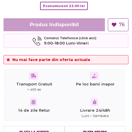
Economisesti
22.00
lei
Produs Indisponibil
76
Comenzi Telefonice (click aici):
9:00-18:00 Luni-Vineri
Nu mai face parte din oferta actuala
Transport Gratuit
Pe loc banii inapoi
> 499 lei
14 de zile Retur
Livrare 24/48h
Luni – Sambata