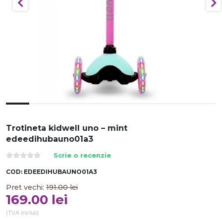
Trotineta kidwell uno – mint
edeedihubauno01a3
Scrie o recenzie
COD:
EDEEDIHUBAUNO01A3
Pret vechi:
191.00
lei
169.00
lei
(TVA inclus)