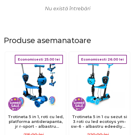
Nu există întrebări
Produse
asemanatoare
Economisesti
25.00
lei
Economisesti
26.00
lei
Trotineta 5 in 1, roti cu led,
Trotineta 5 in 1 cu sezut si
platforma antiderapanta,
3 roti cu led ecotoys ym-
jr r-sport - albastru
sw-6 - albastru edeediym-
edeedijr201blue
sw-6blue
215.00
lei
220.00
lei