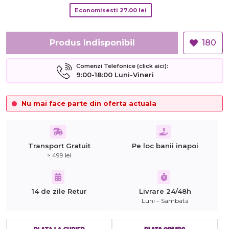
Economisesti
27.00
lei
Produs Indisponibil
180
Comenzi Telefonice (click aici):
9:00-18:00 Luni-Vineri
Nu mai face parte din oferta actuala
Transport Gratuit
Pe loc banii inapoi
> 499 lei
14 de zile Retur
Livrare 24/48h
Luni – Sambata