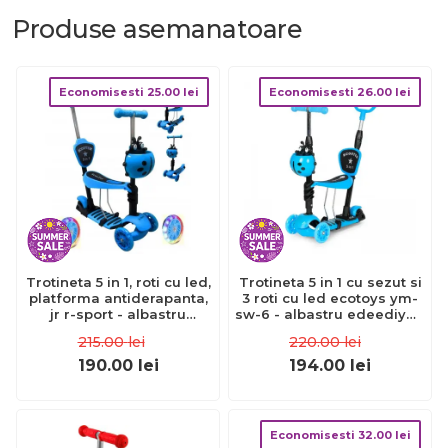
Produse
asemanatoare
Economisesti
25.00
lei
Economisesti
26.00
lei
Trotineta 5 in 1, roti cu led,
Trotineta 5 in 1 cu sezut si
platforma antiderapanta,
3 roti cu led ecotoys ym-
jr r-sport - albastru
sw-6 - albastru edeediym-
edeedijr201blue
sw-6blue
215.00
lei
220.00
lei
190.00
lei
194.00
lei
Economisesti
32.00
lei