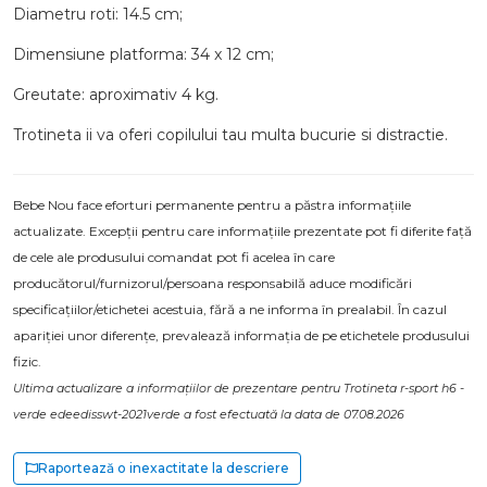
Diametru roti: 14.5 cm;
Dimensiune platforma: 34 x 12 cm;
Greutate: aproximativ 4 kg.
Trotineta ii va oferi copilului tau multa bucurie si distractie.
Bebe Nou face eforturi permanente pentru a păstra informațiile
actualizate. Excepții pentru care informațiile prezentate pot fi diferite față
de cele ale produsului comandat pot fi acelea în care
producătorul/furnizorul/persoana responsabilă aduce modificări
specificațiilor/etichetei acestuia, fără a ne informa în prealabil. În cazul
apariției unor diferențe, prevalează informația de pe etichetele produsului
fizic.
Ultima actualizare a informațiilor de prezentare pentru Trotineta r-sport h6 -
verde edeedisswt-2021verde a fost efectuată la data de 07.08.2026
Raportează o inexactitate la descriere