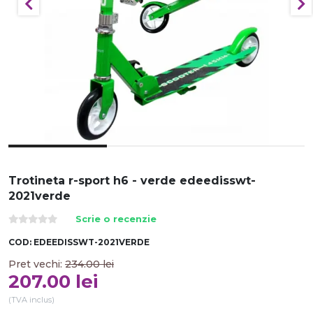
Trotineta r-sport h6 - verde edeedisswt-
2021verde
Scrie o recenzie
COD:
EDEEDISSWT-2021VERDE
Pret vechi:
234.00
lei
207.00
lei
(TVA inclus)