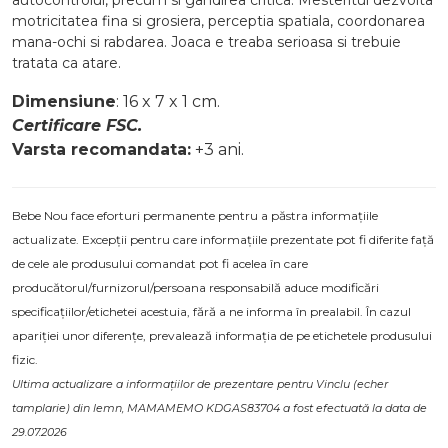
autocontrolul, precum si gandirea critica. Mesteritul dezvolta
motricitatea fina si grosiera, perceptia spatiala, coordonarea
mana-ochi si rabdarea. Joaca e treaba serioasa si trebuie
tratata ca atare.
Dimensiune
: 16 x 7 x 1 cm.
Certificare FSC.
Varsta recomandata:
+3 ani.
Bebe Nou face eforturi permanente pentru a păstra informațiile
actualizate. Excepții pentru care informațiile prezentate pot fi diferite față
de cele ale produsului comandat pot fi acelea în care
producătorul/furnizorul/persoana responsabilă aduce modificări
specificațiilor/etichetei acestuia, fără a ne informa în prealabil. În cazul
apariției unor diferențe, prevalează informația de pe etichetele produsului
fizic.
Ultima actualizare a informațiilor de prezentare pentru Vinclu (echer
tamplarie) din lemn, MAMAMEMO KDGAS83704 a fost efectuată la data de
29.07.2026