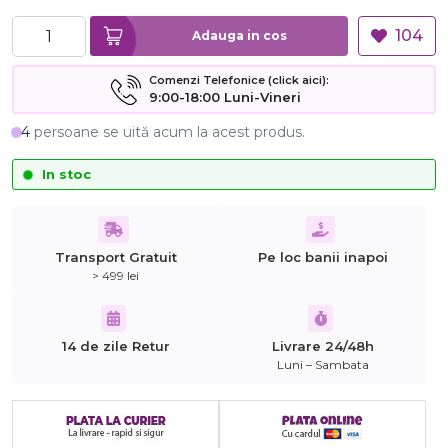
104
Adauga in cos
Comenzi Telefonice (click aici):
9:00-18:00 Luni-Vineri
4
persoane se uită acum la acest produs.
In stoc
Transport Gratuit
Pe loc banii inapoi
> 499 lei
14 de zile Retur
Livrare 24/48h
Luni – Sambata