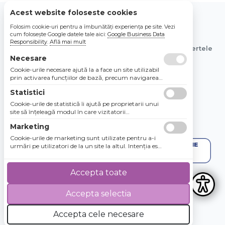
Acest website foloseste cookies
Folosim cookie-uri pentru a îmbunătăți experiența pe site. Vezi
© 2026 Bebe Nou Online Store SRL
cum folosește Google datele tale aici:
Google Business Data
Responsibility
.
Află mai mult
Toate preturile sunt exprimate in lei si includ tva. Ofertele
sunt valabile in limita stocului disponibil.
Necesare
Cookie-urile necesare ajută la a face un site utilizabil
prin activarea funcţiilor de bază, precum navigarea
în pagină şi accesul la zonele securizate de pe site.
Statistici
Site-ul nu poate funcţiona corespunzător fără aceste
cookie-uri.
Cookie-urile de statistică îi ajută pe proprietarii unui
site să înţeleagă modul în care vizitatorii
interacţionează cu site-urile prin colectarea şi
Marketing
raportarea informaţiilor în mod anonim.
Cookie-urile de marketing sunt utilizate pentru a-i
urmări pe utilizatori de la un site la altul. Intenţia este
de a afişa anunţuri relevante şi antrenante pentru
utilizatorii individuali, aşadar ele sunt mai valoroase
pentru agenţiile de puiblicitate şi părţile terţe care se
Accepta toate
ocupă de publicitate.
Accepta selectia
4.8 / 5
★★★★★
Accepta cele necesare