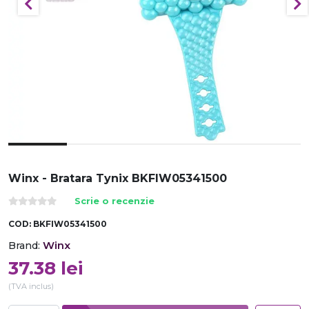
Winx - Bratara Tynix BKFIW05341500
Scrie o recenzie
COD:
BKFIW05341500
Winx
Brand:
37.38
lei
(TVA inclus)