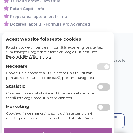
Trusouri botez - Info Utile
Paturi Copii - Info
Prepararea laptelui praf - Info
Dozarea laptelui - Formula Pro Advanced
Acest website foloseste cookies
Folosim cookie-uri pentru a îmbunătăți experiența pe site. Vezi
© 2026 Bebe Nou Online Store SRL
cum folosește Google datele tale aici:
Google Business Data
Responsibility
.
Află mai mult
Toate preturile sunt exprimate in lei si includ tva. Ofertele
sunt valabile in limita stocului disponibil.
Necesare
Cookie-urile necesare ajută la a face un site utilizabil
prin activarea funcţiilor de bază, precum navigarea
în pagină şi accesul la zonele securizate de pe site.
Statistici
Site-ul nu poate funcţiona corespunzător fără aceste
cookie-uri.
Cookie-urile de statistică îi ajută pe proprietarii unui
site să înţeleagă modul în care vizitatorii
interacţionează cu site-urile prin colectarea şi
Marketing
raportarea informaţiilor în mod anonim.
Cookie-urile de marketing sunt utilizate pentru a-i
urmări pe utilizatori de la un site la altul. Intenţia este
de a afişa anunţuri relevante şi antrenante pentru
utilizatorii individuali, aşadar ele sunt mai valoroase
pentru agenţiile de puiblicitate şi părţile terţe care se