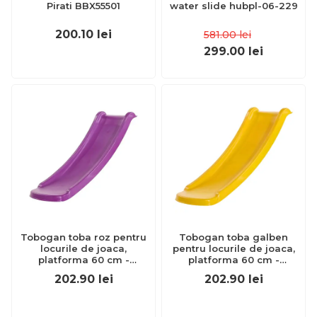
Pirati BBX55501
water slide hubpl-06-229
200.10
lei
581.00
lei
299.00
lei
Tobogan toba roz pentru
Tobogan toba galben
locurile de joaca,
pentru locurile de joaca,
platforma 60 cm -
platforma 60 cm -
okekbt417.006.010.001
okekbt417.006.003.001
202.90
lei
202.90
lei