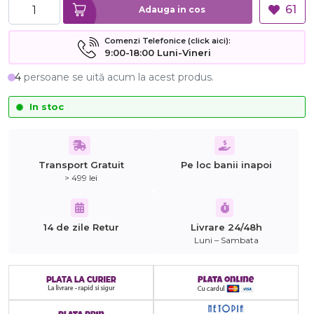
61
Adauga in cos
Comenzi Telefonice (click aici):
9:00-18:00 Luni-Vineri
4
persoane se uită acum la acest produs.
In stoc
Transport Gratuit
Pe loc banii inapoi
> 499 lei
14 de zile Retur
Livrare 24/48h
Luni – Sambata