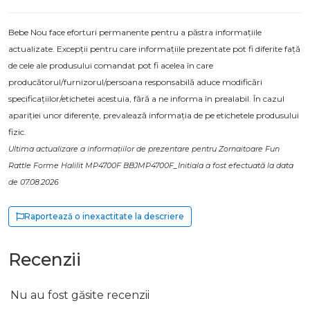
Bebe Nou face eforturi permanente pentru a păstra informațiile
actualizate. Excepții pentru care informațiile prezentate pot fi diferite față
de cele ale produsului comandat pot fi acelea în care
producătorul/furnizorul/persoana responsabilă aduce modificări
specificațiilor/etichetei acestuia, fără a ne informa în prealabil. În cazul
apariției unor diferențe, prevalează informația de pe etichetele produsului
fizic.
Ultima actualizare a informațiilor de prezentare pentru Zornaitoare Fun
Rattle Forme Halilit MP4700F BBJMP4700F_Initiala a fost efectuată la data
de 07.08.2026
Raportează o inexactitate la descriere
Recenzii
Nu au fost găsite recenzii