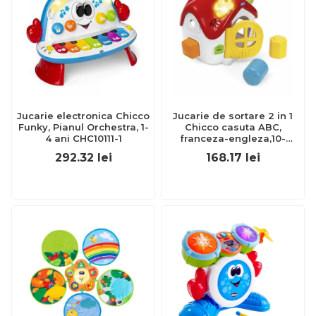
Jucarie electronica Chicco
Jucarie de sortare 2 in 1
Funky, Pianul Orchestra, 1-
Chicco casuta ABC,
4 ani CHC10111-1
franceza-engleza,10-
36luni CHC1209600-1
292.32
lei
168.17
lei