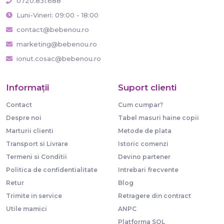
0720.831.688
Luni-Vineri: 09:00 - 18:00
contact@bebenou.ro
marketing@bebenou.ro
ionut.cosac@bebenou.ro
Informaţii
Suport clienti
Contact
Cum cumpar?
Despre noi
Tabel masuri haine copii
Marturii clienti
Metode de plata
Transport si Livrare
Istoric comenzi
Termeni si Conditii
Devino partener
Politica de confidentialitate
Intrebari frecvente
Retur
Blog
Trimite in service
Retragere din contract
Utile mamici
ANPC
Platforma SOL