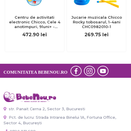
Centru de activitati
Jucarie muzicala Chicco
electronic Chicco, Cele 4
Rocky tobosarul, 1-4ani
anotimpuri, 9luni+ -
CHC0982010-1
CHC10155-1
472.90
lei
269.75
lei
COMUNITATEA BEBENOU.RO
str. Panait Cerna 2, Sector 3, Bucuresti
Pct. de lucru: Strada Intrarea Binelui 1A, Fortuna Office,
Sector 4, București