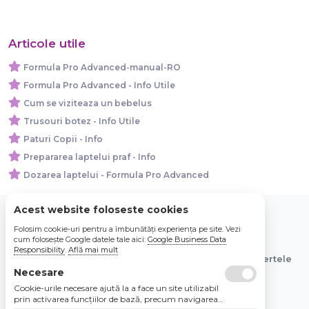
Articole utile
Formula Pro Advanced-manual-RO
Formula Pro Advanced - Info Utile
Cum se viziteaza un bebelus
Trusouri botez - Info Utile
Paturi Copii - Info
Prepararea laptelui praf - Info
Dozarea laptelui - Formula Pro Advanced
Acest website foloseste cookies
Folosim cookie-uri pentru a îmbunătăți experiența pe site. Vezi
© 2026 Bebe Nou Online Store SRL
cum folosește Google datele tale aici:
Google Business Data
Responsibility
.
Află mai mult
Toate preturile sunt exprimate in lei si includ tva. Ofertele
sunt valabile in limita stocului disponibil.
Necesare
Cookie-urile necesare ajută la a face un site utilizabil
prin activarea funcţiilor de bază, precum navigarea