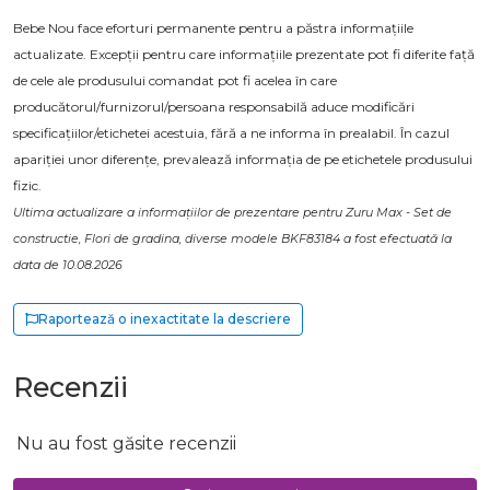
Bebe Nou face eforturi permanente pentru a păstra informațiile
actualizate. Excepții pentru care informațiile prezentate pot fi diferite față
de cele ale produsului comandat pot fi acelea în care
producătorul/furnizorul/persoana responsabilă aduce modificări
specificațiilor/etichetei acestuia, fără a ne informa în prealabil. În cazul
apariției unor diferențe, prevalează informația de pe etichetele produsului
fizic.
Ultima actualizare a informațiilor de prezentare pentru Zuru Max - Set de
constructie, Flori de gradina, diverse modele BKF83184 a fost efectuată la
data de 10.08.2026
Raportează o inexactitate la descriere
Recenzii
Nu au fost găsite recenzii