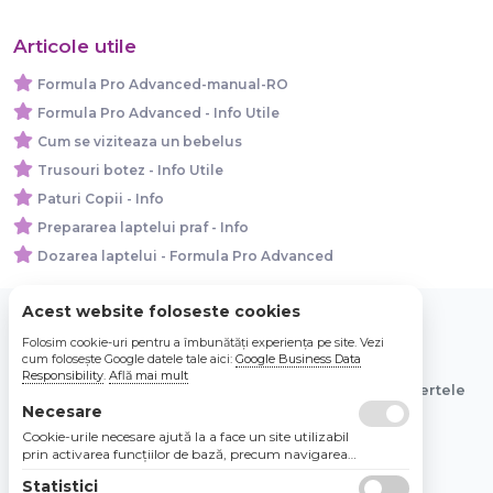
Articole utile
Formula Pro Advanced-manual-RO
Formula Pro Advanced - Info Utile
Cum se viziteaza un bebelus
Trusouri botez - Info Utile
Paturi Copii - Info
Prepararea laptelui praf - Info
Dozarea laptelui - Formula Pro Advanced
Acest website foloseste cookies
Folosim cookie-uri pentru a îmbunătăți experiența pe site. Vezi
© 2026 Bebe Nou Online Store SRL
cum folosește Google datele tale aici:
Google Business Data
Responsibility
.
Află mai mult
Toate preturile sunt exprimate in lei si includ tva. Ofertele
sunt valabile in limita stocului disponibil.
Necesare
Cookie-urile necesare ajută la a face un site utilizabil
prin activarea funcţiilor de bază, precum navigarea
în pagină şi accesul la zonele securizate de pe site.
Statistici
Site-ul nu poate funcţiona corespunzător fără aceste