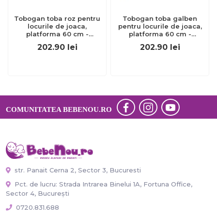
Tobogan toba roz pentru
Tobogan toba galben
locurile de joaca,
pentru locurile de joaca,
platforma 60 cm -
platforma 60 cm -
okekbt417.006.010.001
okekbt417.006.003.001
202.90
lei
202.90
lei
COMUNITATEA BEBENOU.RO
str. Panait Cerna 2, Sector 3, Bucuresti
Pct. de lucru: Strada Intrarea Binelui 1A, Fortuna Office,
Sector 4, București
0720.831.688