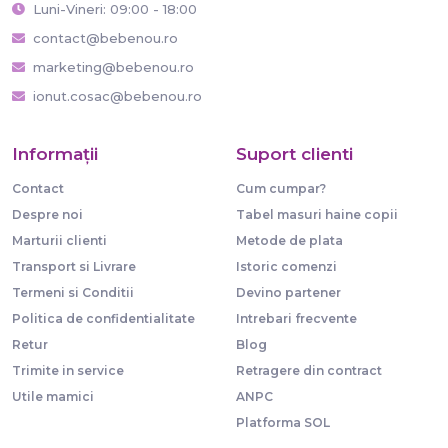
Luni-Vineri: 09:00 - 18:00
contact@bebenou.ro
marketing@bebenou.ro
ionut.cosac@bebenou.ro
Informaţii
Suport clienti
Contact
Cum cumpar?
Despre noi
Tabel masuri haine copii
Marturii clienti
Metode de plata
Transport si Livrare
Istoric comenzi
Termeni si Conditii
Devino partener
Politica de confidentialitate
Intrebari frecvente
Retur
Blog
Trimite in service
Retragere din contract
Utile mamici
ANPC
Platforma SOL