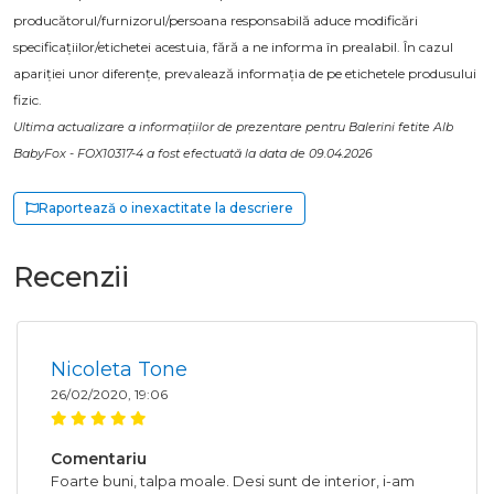
producătorul/furnizorul/persoana responsabilă aduce modificări
specificațiilor/etichetei acestuia, fără a ne informa în prealabil. În cazul
apariției unor diferențe, prevalează informația de pe etichetele produsului
fizic.
Ultima actualizare a informațiilor de prezentare pentru Balerini fetite Alb
BabyFox - FOX10317-4 a fost efectuată la data de 09.04.2026
Raportează o inexactitate la descriere
Recenzii
Nicoleta Tone
26/02/2020, 19:06
Comentariu
Foarte buni, talpa moale. Desi sunt de interior, i-am