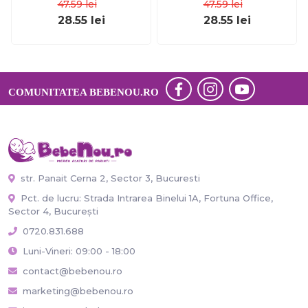
47.59
lei
47.59
lei
28.55
lei
28.55
lei
COMUNITATEA BEBENOU.RO
str. Panait Cerna 2, Sector 3, Bucuresti
Pct. de lucru: Strada Intrarea Binelui 1A, Fortuna Office,
Sector 4, București
0720.831.688
Luni-Vineri: 09:00 - 18:00
contact@bebenou.ro
marketing@bebenou.ro