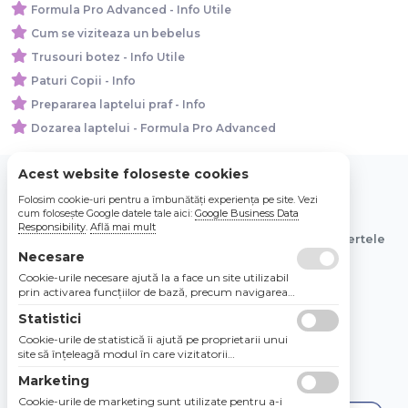
Formula Pro Advanced - Info Utile
Cum se viziteaza un bebelus
Trusouri botez - Info Utile
Paturi Copii - Info
Prepararea laptelui praf - Info
Dozarea laptelui - Formula Pro Advanced
Acest website foloseste cookies
Folosim cookie-uri pentru a îmbunătăți experiența pe site. Vezi
© 2026 Bebe Nou Online Store SRL
cum folosește Google datele tale aici:
Google Business Data
Responsibility
.
Află mai mult
Toate preturile sunt exprimate in lei si includ tva. Ofertele
sunt valabile in limita stocului disponibil.
Necesare
Cookie-urile necesare ajută la a face un site utilizabil
prin activarea funcţiilor de bază, precum navigarea
în pagină şi accesul la zonele securizate de pe site.
Statistici
Site-ul nu poate funcţiona corespunzător fără aceste
cookie-uri.
Cookie-urile de statistică îi ajută pe proprietarii unui
site să înţeleagă modul în care vizitatorii
interacţionează cu site-urile prin colectarea şi
Marketing
raportarea informaţiilor în mod anonim.
Cookie-urile de marketing sunt utilizate pentru a-i