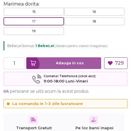
Marimea dorita:
15
16
17
18
19
BebeLei bonus:
1 BebeLei
(
Valabil pentru clienții înregistrați
)
729
Adauga in cos
Comenzi Telefonice (click aici):
9:00-18:00 Luni-Vineri
4
persoane se uită acum la acest produs.
La comanda in 1-3 zile lucratoare
Transport Gratuit
Pe loc banii inapoi