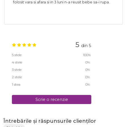
folosit vara si afara si in 3 luni n-a reusit bebe sa-i rupa.
5
din 5
5 stele
100%
4 stele
0%
3 stele
0%
2 stele
0%
1 stea
0%
Scrie o recenzie
Întrebările și răspunsurile clienților