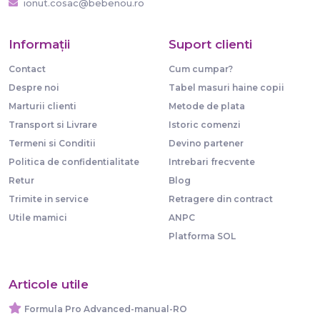
ionut.cosac@bebenou.ro
Informaţii
Suport clienti
Contact
Cum cumpar?
Despre noi
Tabel masuri haine copii
Marturii clienti
Metode de plata
Transport si Livrare
Istoric comenzi
Termeni si Conditii
Devino partener
Politica de confidentialitate
Intrebari frecvente
Retur
Blog
Trimite in service
Retragere din contract
Utile mamici
ANPC
Platforma SOL
Articole utile
Formula Pro Advanced-manual-RO