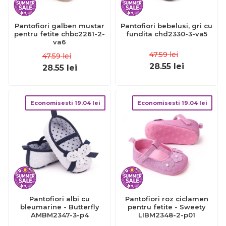
Pantofiori galben mustar
Pantofiori bebelusi, gri cu
pentru fetite chbc2261-2-
fundita chd2330-3-va5
va6
47.59
lei
47.59
lei
28.55
lei
28.55
lei
Economisesti
19.04
lei
Economisesti
19.04
lei
Pantofiori albi cu
Pantofiori roz ciclamen
bleumarine - Butterfly
pentru fetite - Sweety
AMBM2347-3-p4
LIBM2348-2-p01