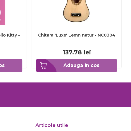
lo Kitty -
Chitara 'Luxe' Lemn natur - NC0304
137.78
lei
os
Adauga in cos
Articole utile