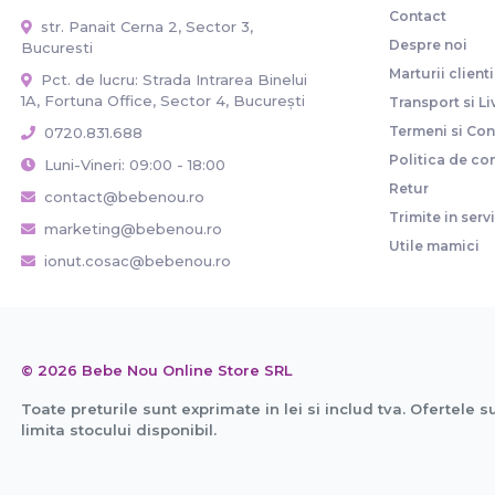
Contact
str. Panait Cerna 2, Sector 3,
Despre noi
Bucuresti
Marturii clienti
Pct. de lucru: Strada Intrarea Binelui
1A, Fortuna Office, Sector 4, București
Transport si Li
Termeni si Cond
0720.831.688
Politica de con
Luni-Vineri: 09:00 - 18:00
Retur
contact@bebenou.ro
Trimite in serv
marketing@bebenou.ro
Utile mamici
ionut.cosac@bebenou.ro
© 2026 Bebe Nou Online Store SRL
Toate preturile sunt exprimate in lei si includ tva. Ofertele s
limita stocului disponibil.