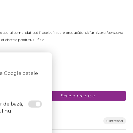
produsului comandat pot fi acelea în care producătorul/furnizorul/persoana
 etichetele produsului fizic.
te Google datele
Scrie o recenzie
or de bază,
ul nu
0 întrebări