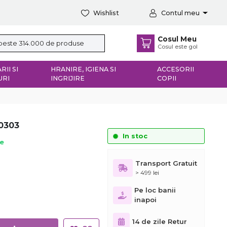
Wishlist
Contul meu
Cosul Meu
Cosul este gol
RII SI
HRANIRE, IGIENA SI
ACCESORII
URI
INGRIJIRE
COPII
C0303
In stoc
ie
Transport Gratuit
> 499 lei
Pe loc banii
inapoi
14 de zile Retur