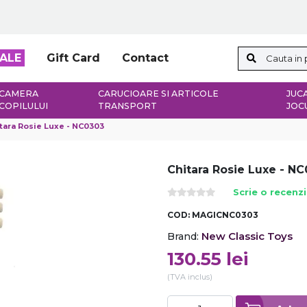
ALE
Gift Card
Contact
CAMERA
CARUCIOARE SI ARTICOLE
JUCA
COPILULUI
TRANSPORT
JOC
tara Rosie Luxe - NC0303
Chitara Rosie Luxe - N
Scrie o recenz
COD:
MAGICNC0303
New Classic Toys
Brand:
130.55
lei
(TVA inclus)