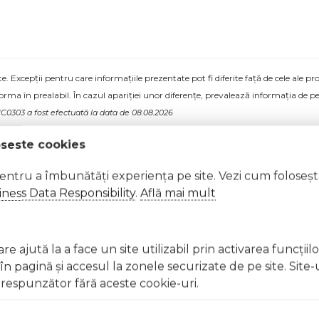
 Excepții pentru care informațiile prezentate pot fi diferite față de cele ale 
forma în prealabil. În cazul apariției unor diferențe, prevalează informația de pe
NC0303 a fost efectuată la data de 08.08.2026
oseste cookies
pentru a îmbunătăți experiența pe site. Vezi cum foloseș
ness Data Responsibility
.
Află mai mult
e ajută la a face un site utilizabil prin activarea funcţiil
 pagină şi accesul la zonele securizate de pe site. Site-
respunzător fără aceste cookie-uri.