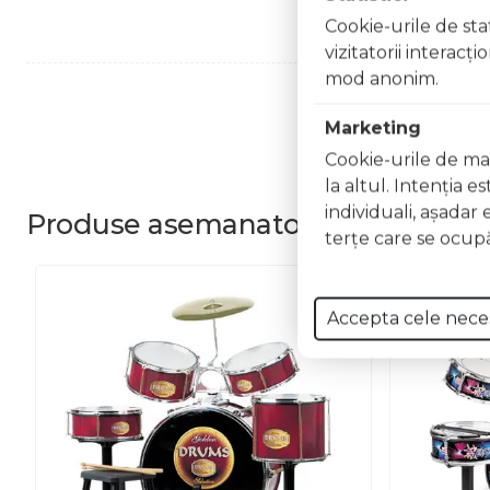
Cookie-urile de stat
vizitatorii interacţ
mod anonim.
Marketing
Cookie-urile de mar
la altul. Intenţia e
individuali, aşadar 
Produse
asemanatoare
terţe care se ocupă
Accepta cele nece