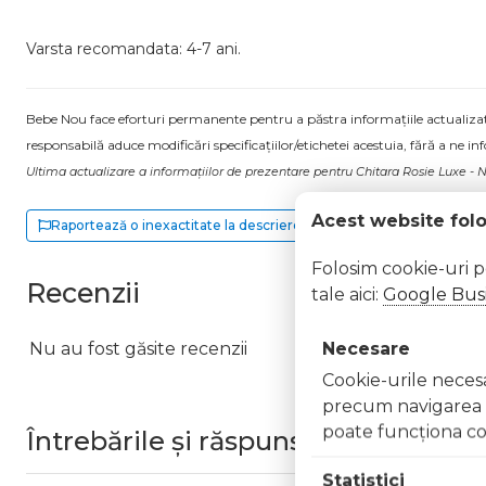
Varsta recomandata: 4-7 ani.
Bebe Nou face eforturi permanente pentru a păstra informațiile actualizate.
responsabilă aduce modificări specificațiilor/etichetei acestuia, fără a ne in
Ultima actualizare a informațiilor de prezentare pentru Chitara Rosie Luxe - 
Acest website fol
Raportează o inexactitate la descriere
Folosim cookie-uri 
Recenzii
tale aici:
Google Busi
Necesare
Nu au fost găsite recenzii
Cookie-urile necesar
precum navigarea în
poate funcţiona co
Întrebările și răspunsurile clienților
Statistici