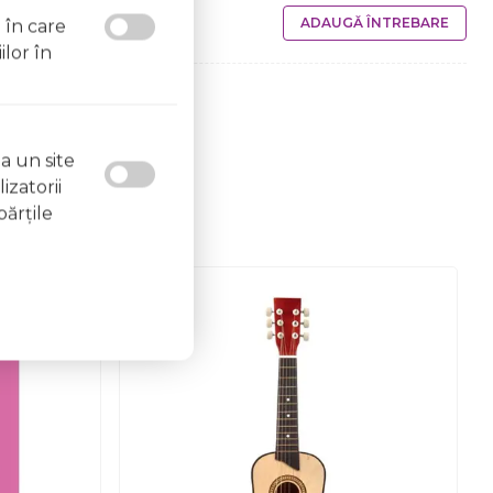
ADAUGĂ ÎNTREBARE
l în care
ilor în
a un site
izatorii
părţile