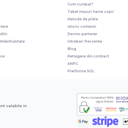
Cum cumpar?
Tabel masuri haine copii
Metode de plata
vrare
Istoric comenzi
itii
Devino partener
fidentialitate
Intrebari frecvente
Blog
ice
Retragere din contract
ANPC
Platforma SOL
unt valabile in