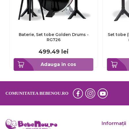
Baterie, Set tobe Golden Drums -
Set tobe (
RG726
499.49
lei
Adauga in cos
COMUNITATEA BEBENOU.RO
Informaţii