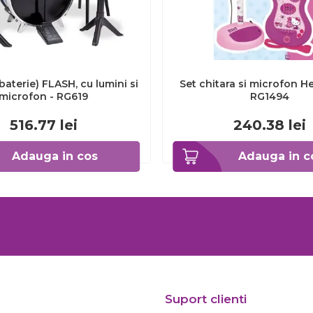
baterie) FLASH, cu lumini si
Set chitara si microfon Hel
microfon - RG619
RG1494
516.77
lei
240.38
lei
Adauga in cos
Adauga in c
Suport clienti