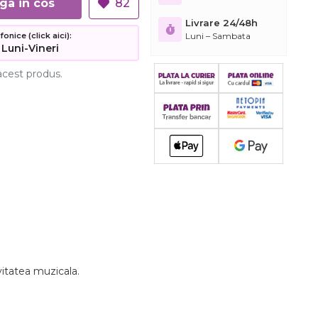
Adauga in cos
82
Livrare 24/48h
Luni – Sambata
nice (click aici):
 Luni-Vineri
acest produs.
vitatea muzicala.