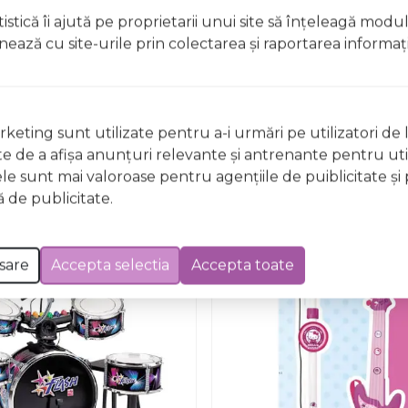
istică îi ajută pe proprietarii unui site să înţeleagă modu
ionează cu site-urile prin colectarea şi raportarea informaţi
Nu există întrebări
keting sunt utilizate pentru a-i urmări pe utilizatori de l
ste de a afişa anunţuri relevante şi antrenante pentru util
ele sunt mai valoroase pentru agenţiile de puiblicitate şi 
 de publicitate.
sare
Accepta selectia
Accepta toate