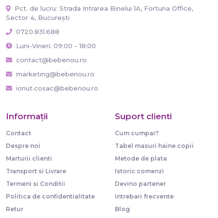
Pct. de lucru: Strada Intrarea Binelui 1A, Fortuna Office,
Sector 4, București
0720.831.688
Luni-Vineri: 09:00 - 18:00
contact@bebenou.ro
marketing@bebenou.ro
ionut.cosac@bebenou.ro
Informaţii
Suport clienti
Contact
Cum cumpar?
Despre noi
Tabel masuri haine copii
Marturii clienti
Metode de plata
Transport si Livrare
Istoric comenzi
Termeni si Conditii
Devino partener
Politica de confidentialitate
Intrebari frecvente
Retur
Blog