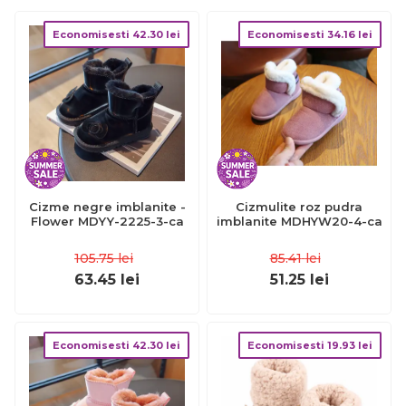
Economisesti
42.30
lei
Economisesti
34.16
lei
Cizme negre imblanite -
Cizmulite roz pudra
Flower MDYY-2225-3-ca
imblanite MDHYW20-4-ca
105.75
lei
85.41
lei
63.45
lei
51.25
lei
Economisesti
42.30
lei
Economisesti
19.93
lei