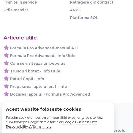
Trimite in service
Retragere din contract
Utile mamici
ANPC
Platforma SOL
Articole utile
Formula Pro Advanced-manual-RO
Formula Pro Advanced - Info Utile
Cum se viziteaza un bebelus
Trusouri botez - Info Utile
Paturi Copii - Info
Prepararea laptelui praf - Info
Dozarea laptelui - Formula Pro Advanced
Acest website foloseste cookies
Folosim cookie-uri pentru a îmbunătăți experiența pe site. Vezi
© 2026 Bebe Nou Online Store SRL
cum folosește Google datele tale aici:
Google Business Data
Responsibility
.
Află mai mult
Toate preturile sunt exprimate in lei si includ tva. Ofertele