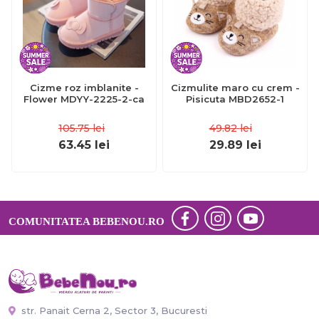
Cizme roz imblanite -
Cizmulite maro cu crem -
Flower MDYY-2225-2-ca
Pisicuta MBD2652-1
105.75
lei
49.82
lei
63.45
lei
29.89
lei
COMUNITATEA BEBENOU.RO
str. Panait Cerna 2, Sector 3, Bucuresti