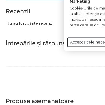
Marketing
Cookie-urile de mar
Recenzii
la altul. Intenţia e
individuali, aşadar 
Nu au fost găsite recenzii
terţe care se ocupă
Întrebările și răspunsurile clienților
Accepta cele nece
Produse
asemanatoare