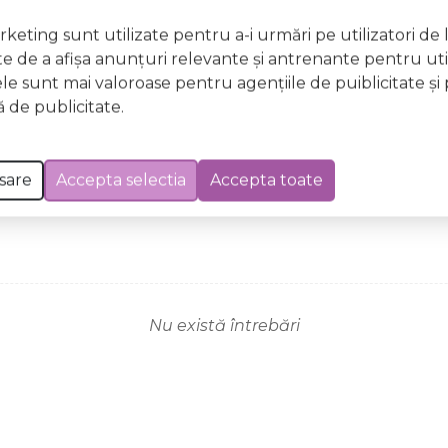
keting sunt utilizate pentru a-i urmări pe utilizatori de l
ste de a afişa anunţuri relevante şi antrenante pentru util
ele sunt mai valoroase pentru agenţiile de puiblicitate şi 
 de publicitate.
sare
Accepta selectia
Accepta toate
Nu există întrebări