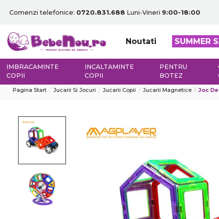
Comenzi telefonice:
0720.831.688
Luni-Vineri
9:00-18:00
Noutati
SUMMER S
IMBRACAMINTE
INCALTAMINTE
PENTRU
COPII
COPII
BOTEZ
Pagina Start
Jucarii Si Jocuri
Jucarii Copii
Jucarii Magnetice
Joc De