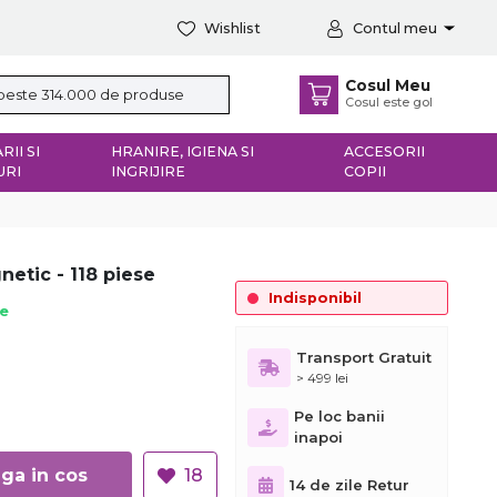
Wishlist
Contul meu
Cosul Meu
Cosul este gol
RII SI
HRANIRE, IGIENA SI
ACCESORII
URI
INGRIJIRE
COPII
etic - 118 piese
Indisponibil
ie
Transport Gratuit
> 499 lei
Pe loc banii
inapoi
Adauga in cos
18
14 de zile Retur