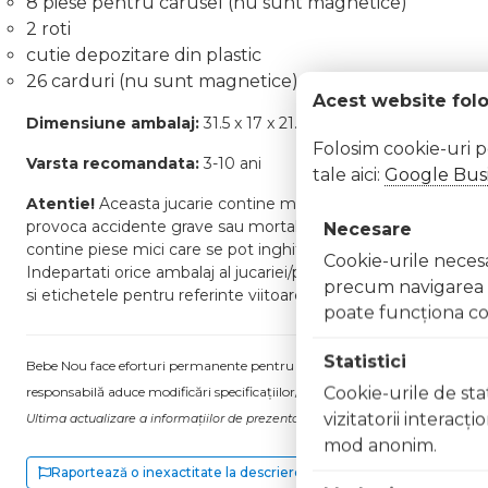
8 piese pentru carusel (nu sunt magnetice)
2 roti
cutie depozitare din plastic
26 carduri (nu sunt magnetice)
Acest website fol
Dimensiune ambalaj:
31.5 x 17 x 21.5 cm
Folosim cookie-uri 
Varsta recomandata:
3-10 ani
tale aici:
Google Busi
Atentie!
Aceasta jucarie contine magneti sau componenete ma
provoca accidente grave sau mortale. Cereti imediat asistenta 
Necesare
contine piese mici care se pot inghiti sau inhala existand peric
Cookie-urile necesar
Indepartati orice ambalaj al jucariei/produsului inainte de a d
precum navigarea în
si etichetele pentru referinte viitoare. Pastrati jucaria/produsu
poate funcţiona co
Statistici
Bebe Nou face eforturi permanente pentru a păstra informațiile actualizate.
Cookie-urile de stat
responsabilă aduce modificări specificațiilor/etichetei acestuia, fără a ne in
vizitatorii interacţ
Ultima actualizare a informațiilor de prezentare pentru Joc de constructie mag
mod anonim.
Raportează o inexactitate la descriere