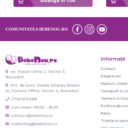
Adauga in cos
COMUNITATEA BEBENOU.RO
Informaţii
Contact
str. Panait Cerna 2, Sector 3,
Despre noi
Bucuresti
Marturii clienti
Pct. de lucru: Strada Intrarea Binelui
1A, Fortuna Office, Sector 4, București
Transport si Li
Termeni si Cond
0720.831.688
Politica de con
Luni-Vineri: 09:00 - 18:00
Retur
contact@bebenou.ro
Trimite in serv
marketing@bebenou.ro