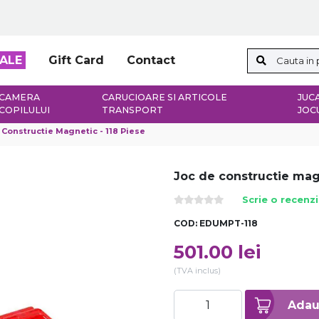
ALE
Gift Card
Contact
CAMERA
CARUCIOARE SI ARTICOLE
JUCA
COPILULUI
TRANSPORT
JOC
 Constructie Magnetic - 118 Piese
Joc de constructie magn
Scrie o recenz
COD:
EDUMPT-118
501.00
lei
(TVA inclus)