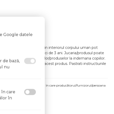
te Google datele
za de un obiect metalic in interiorul corpului uman pot
traindicat copiilor mai mici de 3 ani. Jucaria/produsul poate
u lasati ambalajele jucariilor/produselor la indemana copiilor.
or de bază,
imp ce se joaca/foloseste acest produs. Pastrati instructiunile
ul nu
umiditate.
produsului comandat pot fi acelea în care producătorul/furnizorul/persoana
l în care
 etichetele produsului fizic.
ilor în