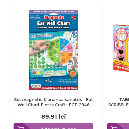
Set magnetic Mananca sanatos - Eat
TAB
Well Chart Fiesta Crafts FCT-2946
SCRIBBLE
BBJFCT-2946_Initiala
89.91
lei