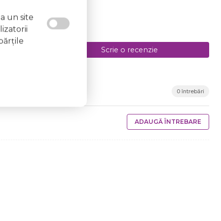
a un site
izatorii
părţile
Scrie o recenzie
0 întrebări
ADAUGĂ ÎNTREBARE