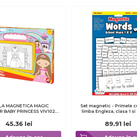
LA MAGNETICA MAGIC
Set magnetic - Primele c
R BABY PRINCESS VIV1028-
limba Engleza, clasa 1 si
12263
Crafts FCT-2537 BBJFCT-253
45.36
lei
89.91
lei