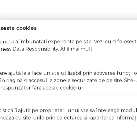
oseste cookies
pentru a îmbunătăți experiența pe site. Vezi cum foloseș
ness Data Responsibility
.
Află mai mult
gnetice. Magnetii care se lipesc unul de celalalt sau se atasea
medicala in cazul in care magnetii sunt inghititi sau inhalati. Con
olul de sufocare sau nu este potrivita copiilor mai mici de 3 ani. N
e ajută la a face un site utilizabil prin activarea funcţiil
a jucaria/produsul copilului. Va rugam sa supravegheati copilul in t
 pagină şi accesul la zonele securizate de pe site. Site-
l departe de foc, feriti jucaria/produsul de temperaturi ridicate si 
respunzător fără aceste cookie-uri.
 Excepții pentru care informațiile prezentate pot fi diferite față de cele ale 
istică îi ajută pe proprietarii unui site să înţeleagă modu
forma în prealabil. În cazul apariției unor diferențe, prevalează informația de pe
ionează cu site-urile prin colectarea şi raportarea informaţi
netic - 118 piese a fost efectuată la data de 06.08.2026