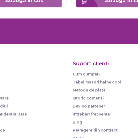
Adauga in cos
Adauga in c
Suport clienti
Cum cumpar?
Tabel masuri haine copii
Metode de plata
vrare
Istoric comenzi
itii
Devino partener
fidentialitate
Intrebari frecvente
Blog
ice
Retragere din contract