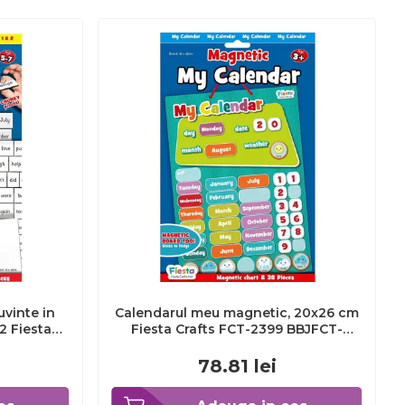
uvinte in
Calendarul meu magnetic, 20x26 cm
 2 Fiesta
Fiesta Crafts FCT-2399 BBJFCT-
7_Initiala
2399_Initiala
78.81
lei