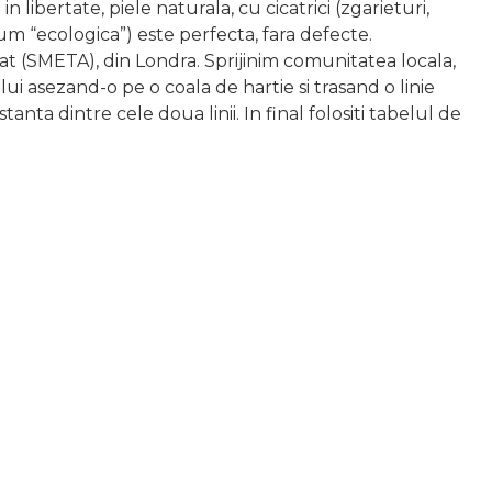
 libertate, piele naturala, cu cicatrici (zgarieturi,
cum “ecologica”) este perfecta, fara defecte.
tat (SMETA), din Londra. Sprijinim comunitatea locala,
i asezand-o pe o coala de hartie si trasand o linie
anta dintre cele doua linii. In final folositi tabelul de