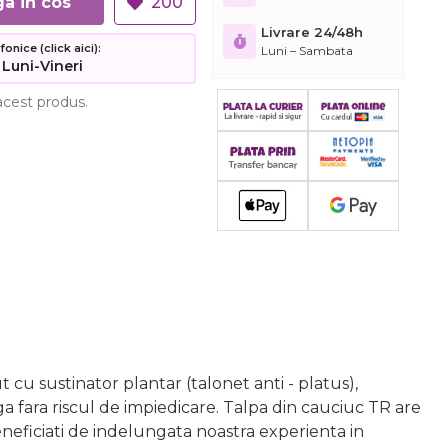
Adauga in cos
200
Livrare 24/48h
nice (click aici):
Luni – Sambata
 Luni-Vineri
acest produs.
cu sustinator plantar (talonet anti - platus),
ga fara riscul de impiedicare. Talpa din cauciuc TR are
neficiati de indelungata noastra experienta in