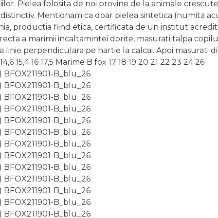
or. Pielea folosita de noi provine de la animale crescute in
aj distinctiv. Mentionam ca doar pielea sintetica (numita a
 productia fiind etica, certificata de un institut acredi
ta a marimii incaltamintei dorite, masurati talpa copilulu
linie perpendiculara pe hartie la calcai. Apoi masurati dist
14,6 15,4 16 17,5 Marime B fox 17 18 19 20 21 22 23 24 26