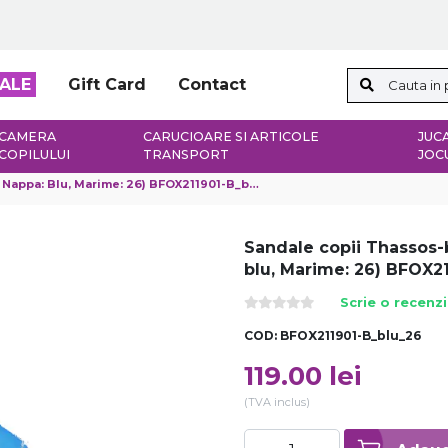
ALE
Gift Card
Contact
CAMERA
CARUCIOARE SI ARTICOLE
JUCA
COPILULUI
TRANSPORT
JOC
appa: Blu, Marime: 26) BFOX211901-B_blu_26
Sandale copii Thassos-
blu, Marime: 26) BFOX2
Scrie o recenz
COD:
BFOX211901-B_blu_26
119.00
lei
(TVA inclus)