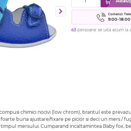
Comenzi Telefo
9:00-18:00
3
persoane se uită acum la 
compusi chimici nocivi (low chrom), brantul este prevazut 
foarte buna ajustare/fixare pe picior si deci un mers / fu
in timpul mersului. Cumparand incaltamintea Baby fox, be