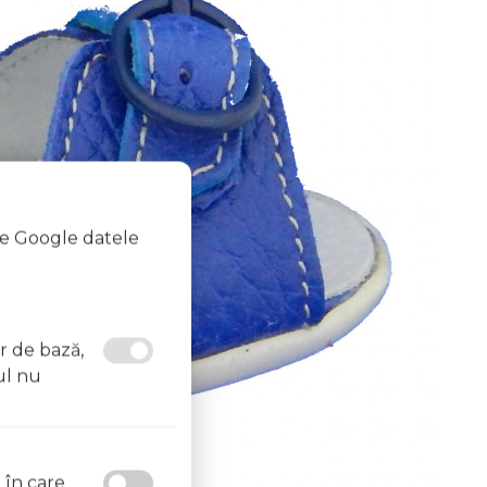
te Google datele
or de bază,
ul nu
l în care