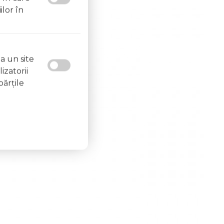
ilor în
a un site
izatorii
părţile