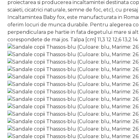
proiectarea si producerea incaltamintei destinata copiil
scaieti, cicatrici naturale, semne de foc, etc), cu pres
Incaltamintea Baby fox, este manufacturata in Romania,
oferim locuri de munca durabile. Pentru alegerea corec
perpendiculara pe hartie in fata degetului mare si alta 
corespondete de mai jos. Talpa [cm] 11,3 12 12,6 13,2 14 