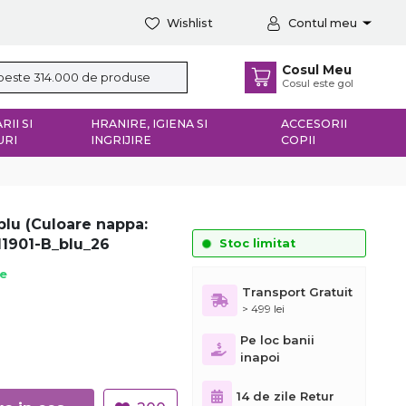
Wishlist
Contul meu
Cosul Meu
Cosul este gol
RII SI
HRANIRE, IGIENA SI
ACCESORII
URI
INGRIJIRE
COPII
blu (Culoare nappa:
11901-B_blu_26
Stoc limitat
ie
Transport Gratuit
> 499 lei
Pe loc banii
inapoi
14 de zile Retur