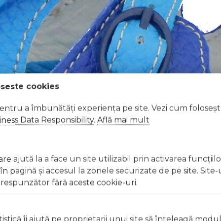
oseste cookies
pentru a îmbunătăți experiența pe site. Vezi cum foloseș
ness Data Responsibility
.
Află mai mult
e ajută la a face un site utilizabil prin activarea funcţiil
 pagină şi accesul la zonele securizate de pe site. Site-
respunzător fără aceste cookie-uri.
istică îi ajută pe proprietarii unui site să înţeleagă modu