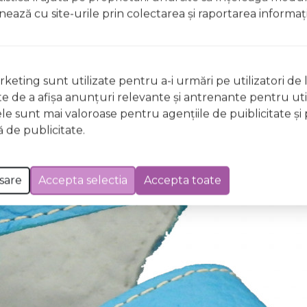
ionează cu site-urile prin colectarea şi raportarea informaţi
keting sunt utilizate pentru a-i urmări pe utilizatori de l
ste de a afişa anunţuri relevante şi antrenante pentru util
ele sunt mai valoroase pentru agenţiile de puiblicitate şi 
 de publicitate.
sare
Accepta selectia
Accepta toate