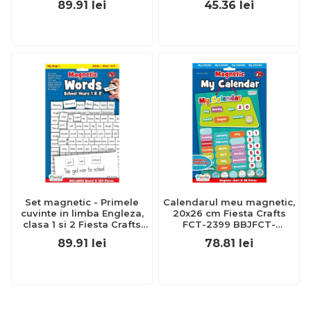
89.91
lei
45.36
lei
Set magnetic - Primele
Calendarul meu magnetic,
cuvinte in limba Engleza,
20x26 cm Fiesta Crafts
clasa 1 si 2 Fiesta Crafts
FCT-2399 BBJFCT-
FCT-2537 BBJFCT-
2399_Initiala
89.91
lei
78.81
lei
2537_Initiala