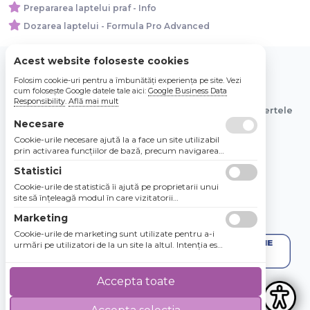
Prepararea laptelui praf - Info
Dozarea laptelui - Formula Pro Advanced
Acest website foloseste cookies
Folosim cookie-uri pentru a îmbunătăți experiența pe site. Vezi
© 2026 Bebe Nou Online Store SRL
cum folosește Google datele tale aici:
Google Business Data
Responsibility
.
Află mai mult
Toate preturile sunt exprimate in lei si includ tva. Ofertele
sunt valabile in limita stocului disponibil.
Necesare
Cookie-urile necesare ajută la a face un site utilizabil
prin activarea funcţiilor de bază, precum navigarea
în pagină şi accesul la zonele securizate de pe site.
Statistici
Site-ul nu poate funcţiona corespunzător fără aceste
cookie-uri.
Cookie-urile de statistică îi ajută pe proprietarii unui
site să înţeleagă modul în care vizitatorii
interacţionează cu site-urile prin colectarea şi
Marketing
raportarea informaţiilor în mod anonim.
Cookie-urile de marketing sunt utilizate pentru a-i
urmări pe utilizatori de la un site la altul. Intenţia este
de a afişa anunţuri relevante şi antrenante pentru
utilizatorii individuali, aşadar ele sunt mai valoroase
pentru agenţiile de puiblicitate şi părţile terţe care se
Accepta toate
ocupă de publicitate.