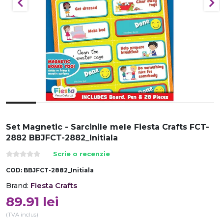
Set Magnetic - Sarcinile mele Fiesta Crafts FCT-
2882 BBJFCT-2882_Initiala
Scrie o recenzie
COD:
BBJFCT-2882_Initiala
Fiesta Crafts
Brand:
89.91
lei
(TVA inclus)