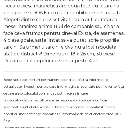
Fiecare piesa magnetica are doua fete, cu o sarcina
pe o parte si DONE cu o fata zambitoare pe cealalta.
Alegeti dintre cele 12 activitati, cum ar fi curatarea
mesei, hranirea animalului de companie sau chiar a
face ceva frumos pentru cineva! Exista, de asemenea,
4 piese goale, astfel incat sa va puteti scrie propriile
sarcini. Sa urmariti sarcinile dvs. nu a fost niciodata
atat de distractiv! Dimensiuni: 18 x 26 cm, 30 piese
Recomandat copiilor cu varsta: peste 4 ani.
Bebe Nou face eforturi permanente pentru a păstra informațiile
actualizate. Excepții pentru care informațiile prezentate pot fi diferite față
de cele ale produsului comandat pot fi acelea în care
producătorul/furnizorul/persoana responsabilă aduce modificări
specificațiilor/etichetei acestuia, fără a ne informa în prealabil. În cazul
apariției unor diferențe, prevalează informația de pe etichetele produsului
fizic.
Ultima actualizare a informațiilor de prezentare pentru Set Magnetic -