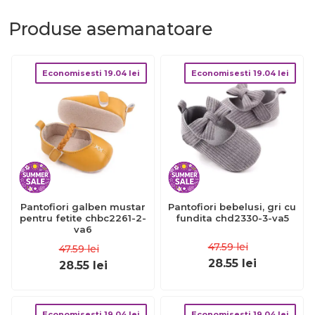
Produse
asemanatoare
Economisesti
19.04
lei
Economisesti
19.04
lei
Pantofiori galben mustar
Pantofiori bebelusi, gri cu
pentru fetite chbc2261-2-
fundita chd2330-3-va5
va6
47.59
lei
47.59
lei
28.55
lei
28.55
lei
Economisesti
19.04
lei
Economisesti
19.04
lei