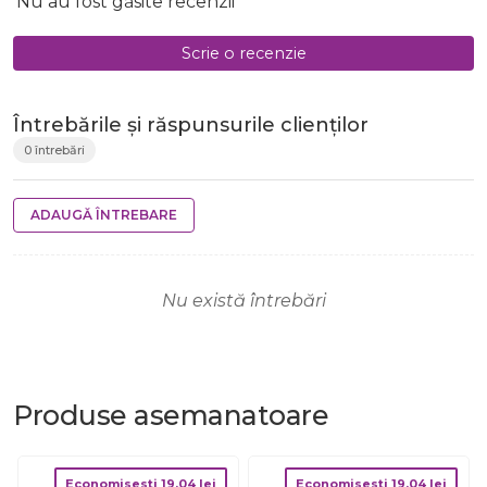
Nu au fost găsite recenzii
Scrie o recenzie
Întrebările și răspunsurile clienților
0 întrebări
ADAUGĂ ÎNTREBARE
Nu există întrebări
Produse
asemanatoare
Economisesti
19.04
lei
Economisesti
19.04
lei