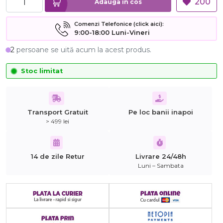
200
Adauga in cos
Comenzi Telefonice (click aici):
9:00-18:00 Luni-Vineri
2
persoane se uită acum la acest produs.
Stoc limitat
Transport Gratuit
Pe loc banii inapoi
> 499 lei
14 de zile Retur
Livrare 24/48h
Luni – Sambata