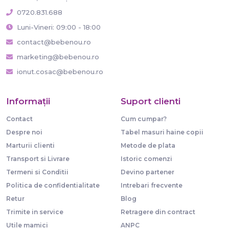
0720.831.688
Luni-Vineri: 09:00 - 18:00
contact@bebenou.ro
marketing@bebenou.ro
ionut.cosac@bebenou.ro
Informaţii
Suport clienti
Contact
Cum cumpar?
Despre noi
Tabel masuri haine copii
Marturii clienti
Metode de plata
Transport si Livrare
Istoric comenzi
Termeni si Conditii
Devino partener
Politica de confidentialitate
Intrebari frecvente
Retur
Blog
Trimite in service
Retragere din contract
Utile mamici
ANPC