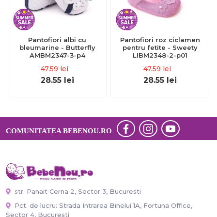
Pantofiori albi cu
Pantofiori roz ciclamen
bleumarine - Butterfly
pentru fetite - Sweety
AMBM2347-3-p4
LIBM2348-2-p01
47.59
lei
47.59
lei
28.55
lei
28.55
lei
COMUNITATEA BEBENOU.RO
str. Panait Cerna 2, Sector 3, Bucuresti
Pct. de lucru: Strada Intrarea Binelui 1A, Fortuna Office,
Sector 4, București