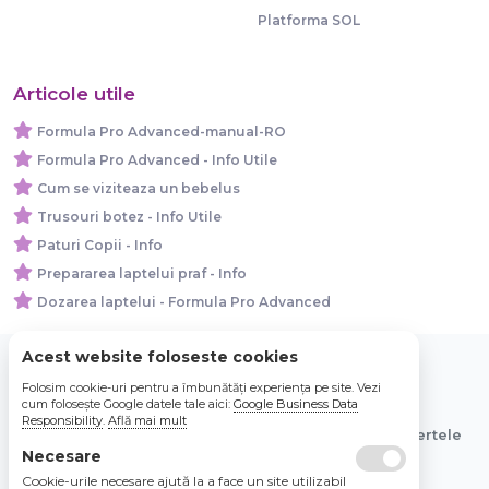
Platforma SOL
Articole utile
Formula Pro Advanced-manual-RO
Formula Pro Advanced - Info Utile
Cum se viziteaza un bebelus
Trusouri botez - Info Utile
Paturi Copii - Info
Prepararea laptelui praf - Info
Dozarea laptelui - Formula Pro Advanced
Acest website foloseste cookies
Folosim cookie-uri pentru a îmbunătăți experiența pe site. Vezi
© 2026 Bebe Nou Online Store SRL
cum folosește Google datele tale aici:
Google Business Data
Responsibility
.
Află mai mult
Toate preturile sunt exprimate in lei si includ tva. Ofertele
sunt valabile in limita stocului disponibil.
Necesare
Cookie-urile necesare ajută la a face un site utilizabil