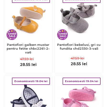
Pantofiori galben mustar
Pantofiori bebelusi, gri cu
pentru fetite chbc2261-2-
fundita chd2330-3-va5
va6
47.59
lei
47.59
lei
28.55
lei
28.55
lei
Economisesti
19.04
lei
Economisesti
19.04
lei